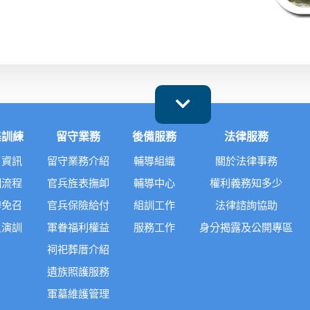
集訓練
留守業務
後備服務
法律服務
召資訊
留守業務介紹
輔導組織
關於法律事務
訓流程
官兵旌表撫卹
輔導中心
權利義務知多少
辦免召
官兵保險給付
組訓工作
法律諮詢協助
員演訓
軍眷福利權益
服務工作
身分揭露及公開專區
祠祀葬厝介紹
遺族照護服務
軍墓維護管理