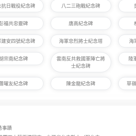
未抗日戰役紀念碑
八二三砲戰紀念碑
彭福共忠靈碑
唐高紀念碑
軍建安四號紀念碑
海軍忠烈將士紀念塔
海
胡宗南紀念碑
雲南反共救國軍陣亡將
陸
士紀念碑
蕭曜友紀念碑
陳金龍紀念碑
草
勇事蹟