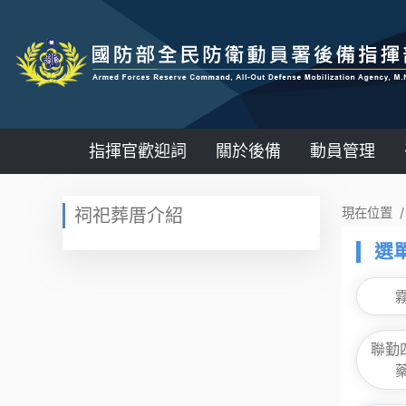
指揮官歡迎詞
關於後備
動員管理
:::
祠祀葬厝介紹
現在位置
選
聯勤