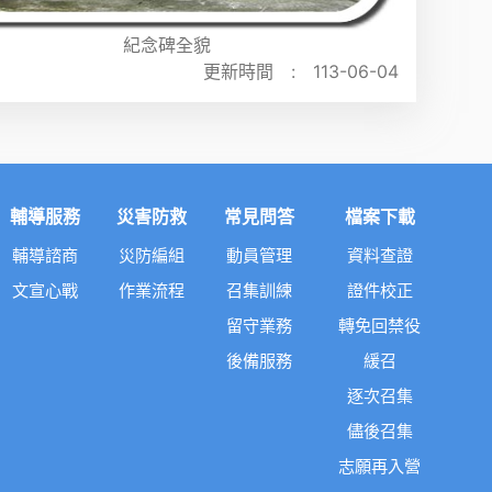
紀念碑全貌
更新時間 :
113-06-04
輔導服務
災害防救
常見問答
檔案下載
輔導諮商
災防編組
動員管理
資料查證
文宣心戰
作業流程
召集訓練
證件校正
留守業務
轉免回禁役
後備服務
緩召
逐次召集
儘後召集
志願再入營