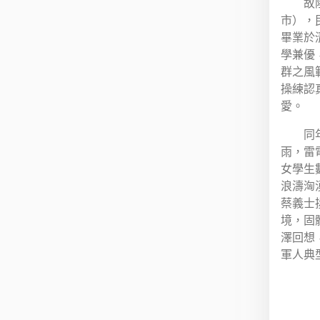
故
市），
畢業於
學兼優
群之風
操練認
愛。
同
雨，雷
女學生
浪濤洶
蔡義士
境，固
澤回想
軍人典