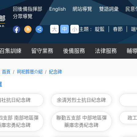
:::
回後備指揮部
English
網站導覽
雙語詞彙
民意
後備指揮部
分眾導覽
大
中
小
主題 :
靛藍
|
春節
|
端
召集訓練
留守業務
後備服務
法律服務
輔
首頁
祠祀葬厝介紹
紀念碑
單
霧社抗日紀念碑
余清芳烈士抗日紀念碑
四支部 南部地區彈
聯勤五支部 中部地區彈
政
藥庫忠勇紀念碑
藥庫忠勇紀念碑