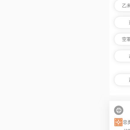
乙
空
忠