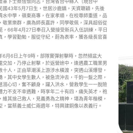
陸軍下士蔡恆懷同志，台灣省台中縣人（現台中
民國43年5月7日生，世居沙鹿鎮，天資聰穎，先後
清水中學，嶺東商專，在家孝順，在校尊師重道，品
，敬業樂群，廣為師長嘉許，同學敬佩，深具超俗從
範，66年4月27日奉召入營接受新兵入伍訓練，平日
真，學習勤勉，服從守紀，蔚為表率，獲各級長官喜
年6月6日上午9時，部隊實彈射擊時，忽然傾盆大
電交加，乃停止射擊，於返營途中，逢遇農工職業男
數十人，正由草潮溪上游涉水橫渡，突遇山溪爆發，
湧，其中女學生數人，被急流沖去，千鈞一髮之際，
拯溺心切，奮不顧身，躍入洪水，營救學生一一脫險
體力不支不幸遇難，時享年二十有四，痛失英才，袍
，維其捨己救人，見義勇為之精神，堪為青年楷模，
型，當蔡義士威仁兩週年，特興建銅像以表義行。