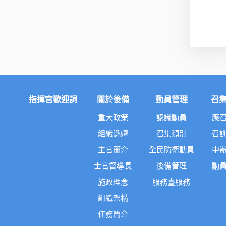
指揮官歡迎詞
關於後備
動員管理
召
重大政策
認識動員
應
組織遞嬗
召集類別
召
主官簡介
全民防衛動員
申
士官督導長
後備管理
動
施政理念
服務臺服務
組織架構
任務簡介