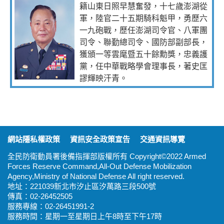
籍山東日照早慧奮發，十七歲澎湖從
軍，陸官二十五期騎科魁甲，勇歷六
一九砲戰，歷任澎湖司令官、八軍團
司令、聯勤總司令、國防部副部長，
獲頒一等雲麾暨五十餘勳獎，忠義護
黨，任中華戰略學會理事長，著史匡
謬輝映汗青。
:::
網站隱私權政策
資訊安全政策宣告
交通資訊導覽
全民防衛動員署後備指揮部版權所有 Copyright©2022 Armed
Forces Reserve Command,All-Out Defense Mobilization
Agency,Ministry of National Defense All right reserved.
地址：221039新北市汐止區汐萬路三段500號
傳真：02-26452505
服務專線：02-26451991-2
服務時間：星期一至星期日上午8時至下午17時