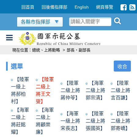
跳到主要內容區塊
:::
回首頁
回後備指揮部
English
網頁導覽
各縣市指揮部
國軍示範公墓
Republic of China Military Cemetery
:::
現在位置：
總統、上將勳略
>
部長‧副部長
選單
收合
【陸軍
【陸軍
【陸軍
【海軍
【陸軍
一級上
二級上
二級上將
二級上將
二級上將
將郝柏
將王文
蔣仲苓】
郭宗清】
言百謙】
村】
燮】
【海軍
【海軍
【海軍
【陸軍
【陸軍
二級上
二級上
一級上將
二級上將
二級上將
將莊銘
將顧崇
宋長志】
張國英】
郭寄嶠】
耀】
廉】