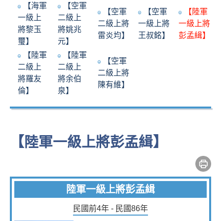
【海軍
【空軍
【空軍
【空軍
【陸軍
一級上
二級上
二級上將
一級上將
一級上將
將黎玉
將姚兆
雷炎均】
王叔銘】
彭孟緝】
璽】
元】
【陸軍
【陸軍
【空軍
二級上
二級上
二級上將
將羅友
將余伯
陳有維】
倫】
泉】
【陸軍一級上將彭孟緝】
陸軍一級上將彭孟緝
民國前4年 - 民國86年