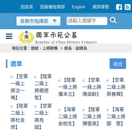
跳到主要內容區塊
:::
回首頁
回後備指揮部
English
網頁導覽
各縣市指揮部
國軍示範公墓
Republic of China Military Cemetery
:::
現在位置：
總統、上將勳略
>
總長．副總長
選單
收合
【空軍
【陸軍
【陸軍
【空軍
【空軍
一級上
二級上
一級上將
一級上將
二級上將
將沈一
將楊德
羅本立】
陳燊齡】
蔡春輝】
鳴】
智】
【陸軍
【空軍
【海軍
【陸軍
【海軍
二級上
二級上
二級上將
二級上將
二級上將
將杜金
將烏
俞柏生】
陳堅高】
鄒 堅】
榮】
鉞】