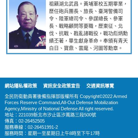
祖籍湖北武昌。黃埔軍校五期畢業，
歷任砲兵團長、旅長、臺灣警備司
令、陸軍總司令、參謀總長、參軍
長、戰略顧問等要職，歷東征、北
伐、抗戰、戡亂諸戰役，戰功彪炳勳
績丕著，畢生獻身革命。奉頒有青天
白日、寶鼎、雲麾、河圖等勳章。
:::
網站隱私權政策
資訊安全政策宣告
交通資訊導覽
全民防衛動員署後備指揮部版權所有 Copyright©2022 Armed
Forces Reserve Command,All-Out Defense Mobilization
Agency,Ministry of National Defense All right reserved.
地址：221039新北市汐止區汐萬路三段500號
傳真：02-26452505
服務專線：02-26451991-2
服務時間：星期一至星期日上午8時至下午17時