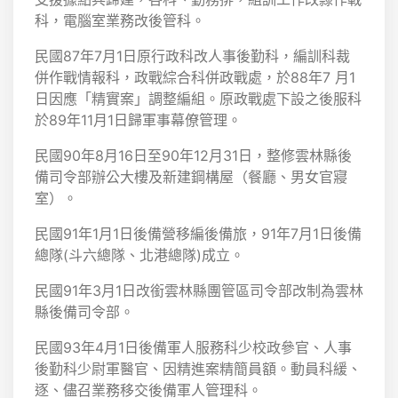
科，電腦室業務改後管科。
民國87年7月1日原行政科改人事後勤科，編訓科裁
併作戰情報科，政戰綜合科併政戰處，於88年7 月1
日因應「精實案」調整編組。原政戰處下設之後服科
於89年11月1日歸軍事幕僚管理。
民國90年8月16日至90年12月31日，整修雲林縣後
備司令部辦公大樓及新建鋼構屋（餐廳、男女官寢
室）。
民國91年1月1日後備營移編後備旅，91年7月1日後備
總隊(斗六總隊、北港總隊)成立。
民國91年3月1日改銜雲林縣團管區司令部改制為雲林
縣後備司令部。
民國93年4月1日後備軍人服務科少校政參官、人事
後勤科少尉軍醫官、因精進案精簡員額。動員科緩、
逐、儘召業務移交後備軍人管理科。