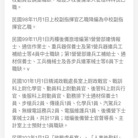
職。
民國98年11月1日上校副指揮官乙職降編為中校副指
揮官乙職。
民國99年11月1日丙種後備旅增編第1營營部連情報
士、通信作業士、重兵器保養士及第1營兵器連兵工
補給士等4員中士職缺；第1營營部連兵工補給士、通
材保養士、工兵機械士及各步兵連軍械士等6員下士
職缺。v
民國101年1月1日精減政戰處長室上尉政戰官、戰訓
科上尉化學官、動員科上尉動員官、後管科上尉兵行
官、後服科上尉動員官、勤務排下士通材保養士1
員、步槍兵2員、傳達兵1員、化學兵1員、汽駕兵2
員、無線電話務兵2員、電腦維護兵1員、後備營下士
軍械士2員，共計17員；增編後備營士官督導長、主
計室上士預財士1員職缺。
民國102年1月1日「政戰處長室」、「人事後勤科」