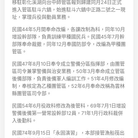
移駐彰化溪湖向台中師管區報到歸建同月24日正式
進入管區駐斗六鎮，始進駐斗六鎮中正路二號之一現
址，掌理兵役與動員業務。
民國44年5月間奉命改編，各課改制為科，同年10月
增設幹部隊，負責訓練甲種國民兵。民國45年7月幹
部隊奉命裁撤，同年12月奉國防部令，改編為甲種團
管區。
民國47年8月10日奉令成立警備分區指揮部，由團管
區司令兼掌警備與治安業務，50年3月奉命成立管區
後備部隊，負責後備軍人編訓工作。51年4月修改編
制，奉核定為乙種團管區，52年6月奉命改稱為雲林
縣團管區司令部。
民國54年6月役政科修改為後管科，69年7月1日增設
警備後備第一營常設幹部12員，71年1月行政科裁併
入後勤科。
民國74年9月15日「永固演習」，本部接管漁船筏出