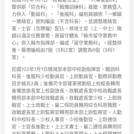
整併簛「綜合科」，「戰備訓練科」裁撤，業務暨人
力併入「動員科」，「後服科」編制員額依「一鄉鎮
一連絡官」原則編設（不含科長），並調整連絡官
軍、士官（含聘僱）配比，條增士官（上、中士）階
額以滿足任務實需，原留守體系「縣市留守業務中
心」併入縣市指揮部，編成「留守業務科」，經整併
後，幕僚編組由7個（5科2室）調整為6個（5科1
室）。
民國102年1月1日精減部本部中校副指揮官、戰訓科
科長、後服科少校動員官、上尉動員官、勤務排勤務
班步槍兵2員；後備司令部建軍規劃組上校組長轉用
後備旅旅長室上校副旅長、政戰處長室中校政戰處長
轉用部本部中校政戰處長，政戰處長室少校、上尉政
戰官、上士政戰士、雇二保防員轉用綜合科原職務，
政戰處長室上尉監察官轉用部本部上尉監察官，人勤
科中校科長、少校人事官、少校後勤官、上尉通信
官、士官長後勤士、上士文書士、雇二通信員轉用綜
合科原職務、人勤科上士行政管理士、上士經理補給