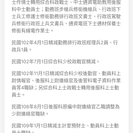
士作情士轉用綜合科政戰士、中士通資電助教用後服
科中士動員士；勤務班步槍兵修銜機槍兵、行政班下
士兵工修護士修銜勤務排行政班文書士、行政班駕駛
兵修銜行政班上兵文書兵、通資電班下士通材保養士
修銜有線電作業士。
民國102年4月1日精減勤務排行政班經理兵2員、行
政兵1員。
民國102年7月1日綜合科少校政戰官精減。
民國102年11月1日精減綜合科少校後勤官、動員科上
尉情報官、後服科上尉連絡官及後管科電子資料作業
員等4職缺；另綜合科上士政戰士轉用後服科上士動
員士。
民國108年8月1日後服科原編中尉連絡官乙職調整為
少尉連絡官職缺。
民國109年1月1日精減主計室預財士、動員科上士動
員士職缺。