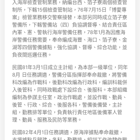
入海岸檢查管制業務，納編台西、箔子寮兩個檢查管
制所，下轄15個檢查管制站，76年7月15日「博愛專
案」檢管業務移交警察接替，本部另同時成立箔子寮
警備所，下轄警備站（四）負協調督導、結合責任區
內軍、憲、警執行海岸警備任務，78年1月為因應海
岸警備任務需要，奉命編成海豐、海口、箔子寮、金
湖等四個警備據點，強化協調、督導、綜合功能，並
負夜間巡邏任務。
民國81年3月1日成立主計組，為本部一級單位，同年
8月 日任務調適，警備分區指揮部奉命裁撤，將警備
科改編為作戰科，後勤科改編為行政科，編訓科裁併
入後管科，同時政戰處下設綜合、後服科。本部組織
編制為參謀主任室，政治作戰處，並設作戰、動員、
後管、行政、綜合、後服各科，警備後備營，主計
組，勤務排等單位，負責執行責任地區後備軍人管
理、動員、服務及民防等業務。
民國82年4月1日任務調適，原海岸據點奉命裁撤，
支援據點兵歸建，各科、勤務排，組訓工作改隸作戰