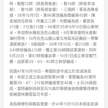
時，轄暫12師（師長賀執奎）、暫14師（師長李鴻
慈）、暫15師（師長胡金瑗），三個師，軍長為陳金
城，36年10月1日，第96軍改編為整編第45師，陳
金城改任師長，所屬之三師，均整編為旅，番號為
211旅、212旅213旅。96軍於35年9月10日假山東明
水，參加明水戰役及危山戰役，9月軍收復明水進剿
埔村等地，10月在危山龍山東北地區坧莊鵝莊一帶擊
潰匪解放7、9兩個師。39年1月15日，第212師、第
241師併編為212師，獨立第39師歸該軍建制，同年
5月20日，第87師撥屬該軍，10月1日成立軍官戰鬥
團，由原第29、63、92師之幹部編成。
民國41年10月16日，奉國防部令成立於澎湖漁翁
島，本部之成立係由原陸軍96軍，軍整編為45軍所
屬第39、87、212各師編撥軍官46員，士兵28員組
成，當時編制尚缺官兵15員於歸建後始陸續獲得補充
銜稱雲林團管區司令部。
為指揮便利與轄區需要，於41年11月15日本部由澎湖