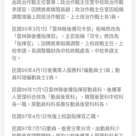
由政治作戰主任督導；政治作戰主任室中校政治作戰
參謀官，因精進案精簡員額；政治作戰主任室因組織
調整增編上尉政治作戰官、上士政治作戰士各1員。
民國95年3月1日「雲林縣後備司令部」銜稱修改為
「雲林縣後備指揮部」，主官銜稱「司令」修改為
「指揮官」；因精進案組織調整，上校政戰主任、上
校參謀。長調整職缺為中校政戰處長、中校參謀主
任。
民國96年4月1日後備軍人服務科?編動員士1員；動
員科增編動員士2員。
民國96年11月1日雲林縣後備指揮部動員科、後備軍
人管理科合併為「動員後管科」，精簡後管科中校科
長一職，原動員科科長擔任動員後管科科長。
民國97年4月1日恢復上校副指揮官乙職。
民國97年7月1日動員、後管分業分流，由動員科少
校動員官調整職缺，增設少校後備軍人管理科科長乙