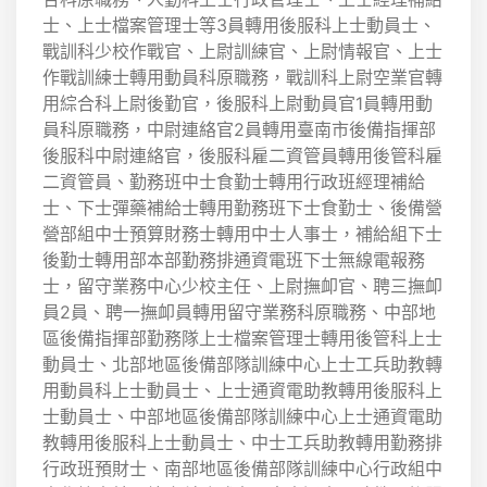
士、上士檔案管理士等3員轉用後服科上士動員士、
戰訓科少校作戰官、上尉訓練官、上尉情報官、上士
作戰訓練士轉用動員科原職務，戰訓科上尉空業官轉
用綜合科上尉後勤官，後服科上尉動員官1員轉用動
員科原職務，中尉連絡官2員轉用臺南市後備指揮部
後服科中尉連絡官，後服科雇二資管員轉用後管科雇
二資管員、勤務班中士食勤士轉用行政班經理補給
士、下士彈藥補給士轉用勤務班下士食勤士、後備營
營部組中士預算財務士轉用中士人事士，補給組下士
後勤士轉用部本部勤務排通資電班下士無線電報務
士，留守業務中心少校主任、上尉撫卹官、聘三撫卹
員2員、聘一撫卹員轉用留守業務科原職務、中部地
區後備指揮部勤務隊上士檔案管理士轉用後管科上士
動員士、北部地區後備部隊訓練中心上士工兵助教轉
用動員科上士動員士、上士通資電助教轉用後服科上
士動員士、中部地區後備部隊訓練中心上士通資電助
教轉用後服科上士動員士、中士工兵助教轉用勤務排
行政班預財士、南部地區後備部隊訓練中心行政組中