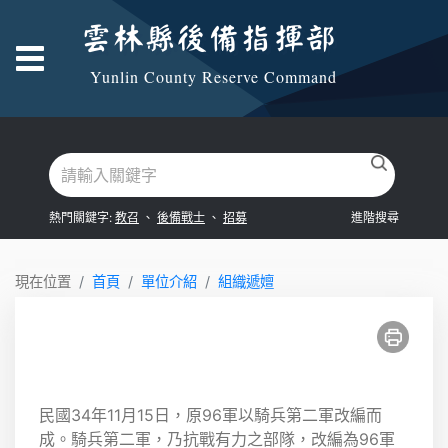
跳到主要內容區塊
雲林縣後備指揮部
Yunlin County Reserve Command
熱門關鍵字:
教召
、
後備戰士
、
招募
進階搜尋
:::
現在位置
首頁
單位介紹
組織遞嬗
民國34年11月15日，原96軍以騎兵第二軍改編而
成。騎兵第二軍，乃抗戰有力之部隊，改編為96軍