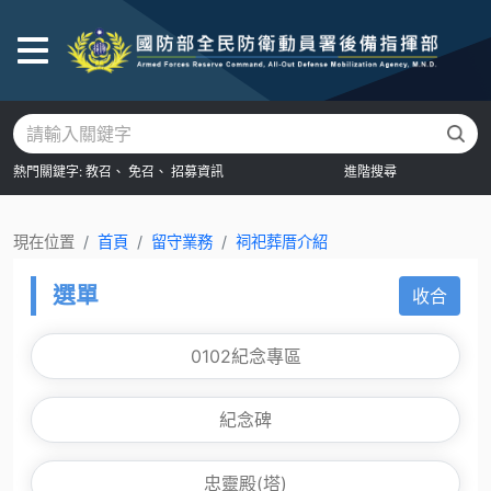
後
熱門關鍵字:
教召、
免召、
招募資訊
進階搜尋
現在位置
首頁
留守業務
祠祀葬厝介紹
選單
收合
0102紀念專區
紀念碑
忠靈殿(塔)