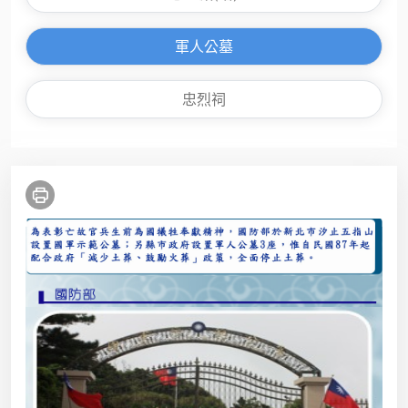
軍人公墓
忠烈祠