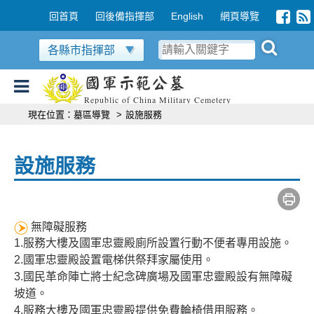
跳到主要內容區塊
:::
回首頁
回後備指揮部
English
網頁導覽
各縣市指揮部
國軍示範公墓
Republic of China Military Cemetery
:::
現在位置：
墓區導覽
>
設施服務
設施服務
無障礙服務
1.服務大樓及國軍忠靈殿廁所設置行動不便者專用設施。
2.國軍忠靈殿設置電梯供祭拜家屬使用。
3.國民革命陣亡將士紀念碑廣場及國軍忠靈殿設有無障礙
坡道。
4.服務大樓及國軍忠靈殿提供免費輪椅借用服務。