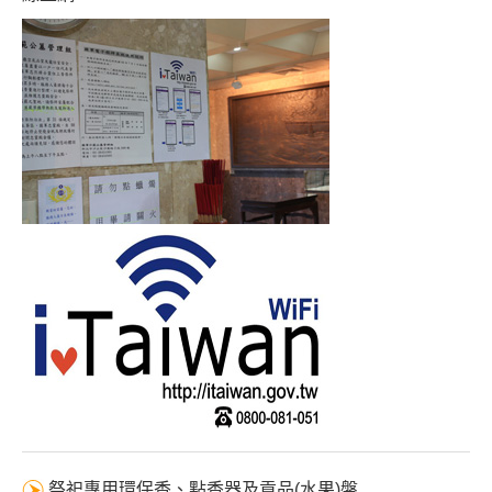
祭祀專用環保香、點香器及貢品(水果)盤