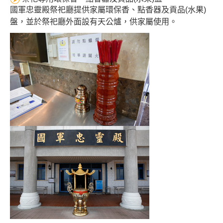
國軍忠靈殿祭祀廳提供家屬環保香、點香器及貢品(水果)
盤，並於祭祀廳外面設有天公爐，供家屬使用。