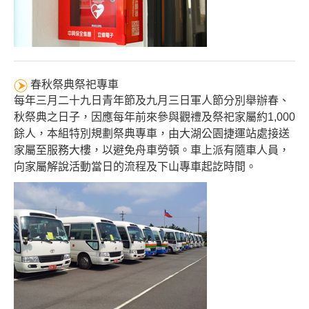
春秋祭典祭祀專車
每年三月二十九日青年節及九月三日軍人節分別舉辦春、
秋祭典之日子，因應每年前來參與觀禮及祭祀家屬約1,000
餘人，本組特別規劃祭典專車，由大湖公園捷運站處接送
家屬至服務大樓，以避免舟車勞頓。車上派有隨車人員，
向家屬解說活動當日的流程及下山專車起訖時間。