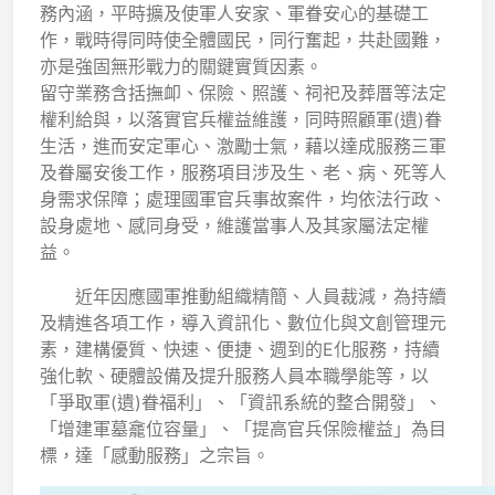
務內涵，平時擴及使軍人安家、軍眷安心的基礎工
作，戰時得同時使全體國民，同行奮起，共赴國難，
亦是強固無形戰力的關鍵實質因素。
留守業務含括撫卹、保險、照護、祠祀及葬厝等法定
權利給與，以落實官兵權益維護，同時照顧軍(遺)眷
生活，進而安定軍心、激勵士氣，藉以達成服務三軍
及眷屬安後工作，服務項目涉及生、老、病、死等人
身需求保障；處理國軍官兵事故案件，均依法行政、
設身處地、感同身受，維護當事人及其家屬法定權
益。
近年因應國軍推動組織精簡、人員裁減，為持續
及精進各項工作，導入資訊化、數位化與文創管理元
素，建構優質、快速、便捷、週到的E化服務，持續
強化軟、硬體設備及提升服務人員本職學能等，以
「爭取軍(遺)眷福利」、「資訊系統的整合開發」、
「增建軍墓龕位容量」、「提高官兵保險權益」為目
標，達「感動服務」之宗旨。