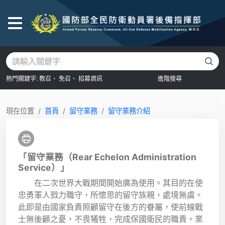
後
熱門關鍵字:
教召、
免召、
招募資訊
進階搜尋
現在位置
首頁
留守業務
留守業務介紹
「留守業務（Rear Echelon Administration
Service）」
在二次世界大戰期間開始廣為使用。其目的在使
忠勇軍人戮力職守，所懷思的留守族親，處境無虞。
此即是由國家負責照顧留守在後方的眷屬，使前線戰
士無後顧之憂，不畏犧牲，完成保國衛民的職責。業