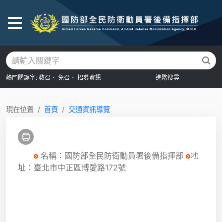
後
熱門關鍵字:
教召、
免召、
招募資訊
進階搜尋
現在位置
首頁
交通資訊導覽
名稱：國防部全民防衛動員署後備指揮部
地
址：臺北市中正區博愛路172號