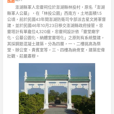
澎湖縣軍人忠靈祠位於澎湖縣林投村，原名「澎湖
縣軍人公墓」，在「林投公園」西南方，土地面積1.5
公頃，前於民國43年間澎湖防衛司令部派吉星文將軍督
建，並於民國46年10月23日移交澎湖縣政府接管。忠
靈塔計有單龕位4,320座，忠靈祠設計依「靈堂廟宇
化、公墓公園化、納體室靈塔化」之原則有系統整建，
其採鋼筋混凝土建築，分為四層，一、二樓挑高為祭
堂、辦公室、貴賓室等，三、四樓為納骨室，建築宏偉
壯觀、莊嚴肅穆。