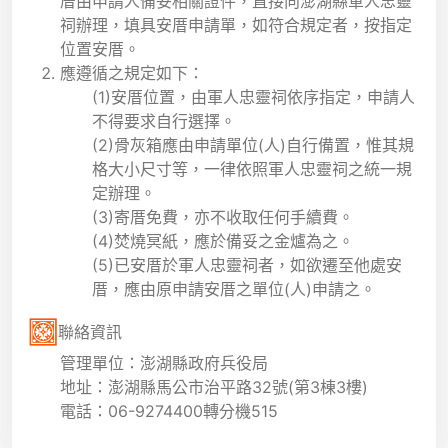
厝由申請人備妥相關證件，直接向澎湖縣軍人忠靈
祠辦理，填具安厝申請單，如符合規定者，按指定
位置安厝。
應遵循之規定如下：
(1)安厝位置，由軍人忠靈祠依序指定，申請人
不得要求自行選擇。
(2)骨灰箱應由申請單位(人)自行備置，惟其規
格大小尺寸等，一律依照軍人忠靈祠之統一規
定辦理。
(3)寄厝免費，亦不收取任何手續費。
(4)焚燒冥紙，應於備妥之金爐為之。
(5)已安厝於軍人忠靈祠者，如欲遷至他處安
厝，應由原申請安厝之單位(人)申請之。
聯絡資訊
管理單位：澎湖縣政府兵役局
地址：澎湖縣馬公市治平路32號(第3棟3樓)
電話：06-9274400轉分機515