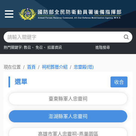
後
熱門關鍵字:
教召、
免召、
招募資訊
進階搜尋
現在位置
首頁
祠祀葬厝介紹
忠靈殿(塔)
選單
收合
臺東縣軍人忠靈祠
澎湖縣軍人忠靈祠
高雄市軍人忠靈祠-燕巢園區