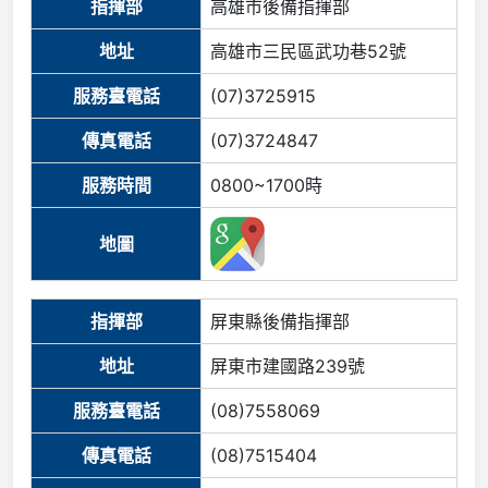
指揮部
高雄市後備指揮部
地址
高雄市三民區武功巷52號
服務臺電話
(07)3725915
傳真電話
(07)3724847
服務時間
0800~1700時
地圖
指揮部
屏東縣後備指揮部
地址
屏東市建國路239號
服務臺電話
(08)7558069
傳真電話
(08)7515404