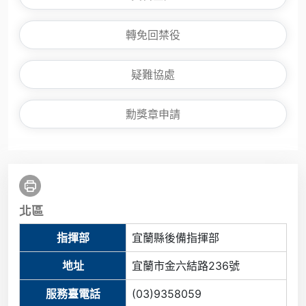
轉免回禁役
疑難協處
勳獎章申請
北區
指揮部
宜蘭縣後備指揮部
地址
宜蘭市金六結路236號
服務臺電話
(03)9358059