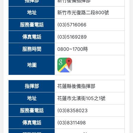
指揮部
新竹後備指揮部
地址
新竹市光復路二段800號
服務臺電話
(03)5716066
傳真電話
(03)5169289
服務時間
0800~1700時
地圖
指揮部
花蓮縣後備指揮部
地址
花蓮市北濱街105之1號
服務臺電話
(03)8358023
傳真電話
(03)8311498