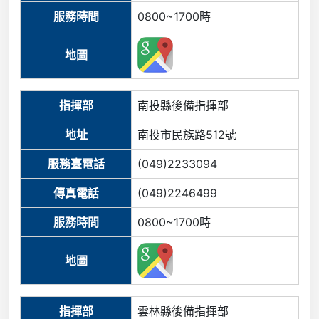
服務時間
0800~1700時
地圖
指揮部
南投縣後備指揮部
地址
南投市民族路512號
服務臺電話
(049)2233094
傳真電話
(049)2246499
服務時間
0800~1700時
地圖
指揮部
雲林縣後備指揮部