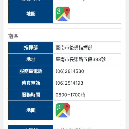
地圖
南區
指揮部
臺南市後備指揮部
地址
臺南市長榮路五段393號
服務臺電話
(06)2814530
傳真電話
(06)2514193
服務時間
0800~1700時
地圖