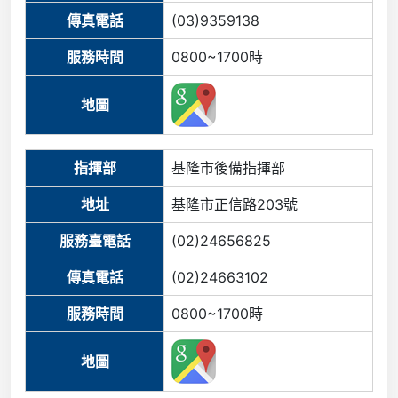
傳真電話
(03)9359138
服務時間
0800~1700時
地圖
指揮部
基隆市後備指揮部
地址
基隆市正信路203號
服務臺電話
(02)24656825
傳真電話
(02)24663102
服務時間
0800~1700時
地圖