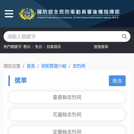
後
熱門關鍵字:
教召、
免召、
招募資訊
進階搜尋
現在位置
首頁
祠祀葬厝介紹
忠烈祠
選單
收合
臺東縣忠烈祠
花蓮縣忠烈祠
宜蘭縣忠烈祠