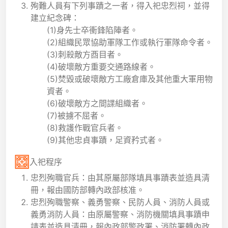
殉難人員有下列事蹟之一者，得入祀忠烈祠，並得
建立紀念碑：
(1)身先士卒衝鋒陷陣者。
(2)組織民眾協助軍隊工作或執行軍隊命令者。
(3)刺殺敵方酉目者。
(4)破壞敵方重要交通路線者。
(5)焚毀或破壞敵方工廠倉庫及其他重大軍用物
資者。
(6)破壞敵方之間諜組織者。
(7)被擄不屈者。
(8)救護作戰官兵者。
(9)其他忠貞事蹟，足資矜式者。
入祀程序
忠烈殉職官兵：由其原屬部隊填具事蹟表並造具清
冊，報由國防部轉內政部核准。
忠烈殉職警察、義勇警察、民防人員、消防人員或
義勇消防人員：由原屬警察、消防機關填具事蹟申
請表並造具清冊，報內政部警政署、消防署轉內政