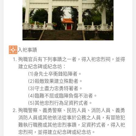
入祀事蹟
殉職官兵有下列事蹟之ㄧ者，得入祀忠烈祠，並得
建立紀念碑或紀念坊：
(1)身先士卒衝鋒陷陣者。
(2)殺敵致果建立殊勳者。
(3)守土盡力忠勇特著者。
(4)臨難不屈或臨陣負傷不治者。
(5)其他忠烈行為足資矜式者。
殉職警察、義勇警察、民防人員、消防人員、義勇
消防人員或其他依法從事於公務之人員，有冒險犯
難執行職務或其他忠烈事蹟，足資矜式者，得入祀
忠烈祠，並得建立紀念碑或紀念坊。