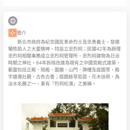
簡介
新北市政府為紀念國民革命烈士及忠勇義士，發揚
犧牲助人之大愛精神，特設立忠烈祠；民國42年為辦理
忠烈祠相關事務成立忠烈祠管理所，忠烈祠建物為日治
時期之神社，64年拆除改建為現有之中國宮殿式建築，
範圍包括正殿、陪殿、圍牆、山門、牌樓及庭園等，殿
宇雄偉壯觀，古色古香；庭園綠草如茵，花木扶疏，為
淡水名勝之一，素有「烈祠松濤」之美稱。