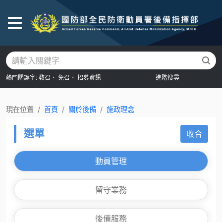
後
熱門關鍵字:
教召、
免召、
招募資訊
進階搜尋
現在位置
首頁
關於後備
施政理念
選單
收合
動員管理
留守業務
後備服務