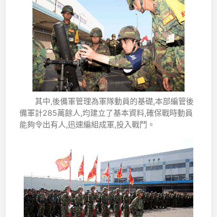
其中,後備軍管理為軍隊動員的基礎,本部編管後
備軍計285萬餘人,均建立了基本資料,確保戰時動員
能夠令出有人,迅速編組成軍,投入戰鬥。