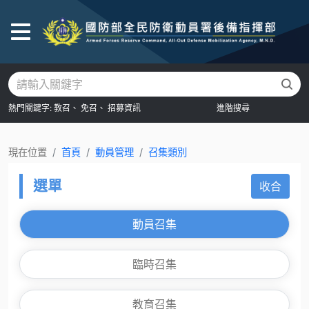
後
熱門關鍵字:
教召、
免召、
招募資訊
進階搜尋
現在位置
首頁
動員管理
召集類別
選單
收合
動員召集
臨時召集
教育召集