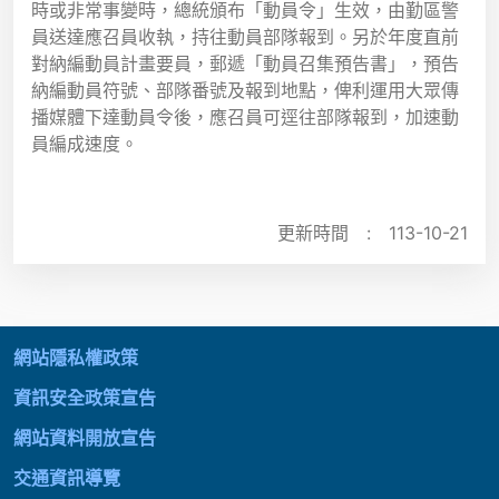
時或非常事變時，總統頒布「動員令」生效，由勤區警
員送達應召員收執，持往動員部隊報到。另於年度直前
對納編動員計畫要員，郵遞「動員召集預告書」，預告
納編動員符號、部隊番號及報到地點，俾利運用大眾傳
播媒體下達動員令後，應召員可逕往部隊報到，加速動
員編成速度。
更新時間 :
113-10-21
:::
網站隱私權政策
資訊安全政策宣告
網站資料開放宣告
交通資訊導覽