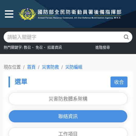
後
熱門關鍵字:
教召、
免召、
招募資訊
進階搜尋
現在位置
首頁
災害防救
災防編組
選單
收合
災害防救體系架構
聯絡資訊
工作項目