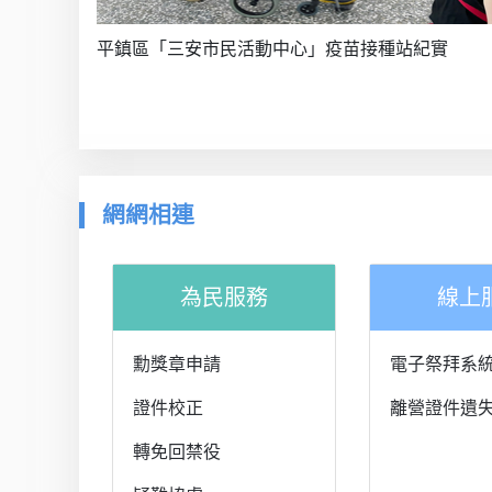
實
平鎮區「三安市民活動中心」疫苗接種站紀實
網網相連
為民服務
線上
勳獎章申請
電子祭拜系
證件校正
離營證件遺
轉免回禁役