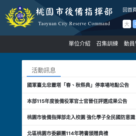
跳到主要內容區塊
:::
回首
桃園市後備指揮部
Taoyuan City Reserve Command
大
單位介紹
召集訓練
動員
:::
活動訊息
國軍臺北忠靈塔「春、秋祭典」停車場地點公告
本部115年度後備役軍官士官晉任評選成果公告
桃園市後備指揮部走入校園 強化學子全民國防意識
北區桃園市委顧團114年聘書頒贈典禮