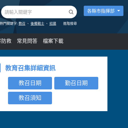
各縣市指揮部
熱門關鍵字:
教召
、
後備戰士
、
招募
進階搜尋
害防救
常見問答
檔案下載
教育召集詳細資訊
教召日期
勤召日期
教召須知