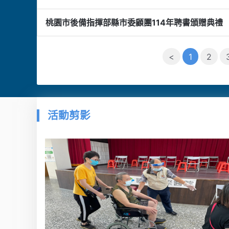
桃園市後備指揮部縣市委顧團114年聘書頒贈典禮
<
1
2
活動剪影