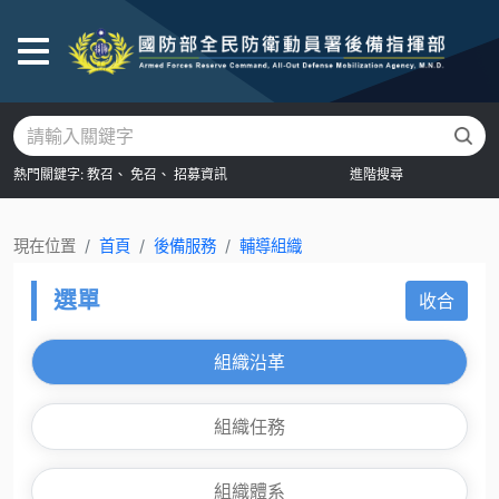
後
熱門關鍵字:
教召、
免召、
招募資訊
進階搜尋
現在位置
首頁
後備服務
輔導組織
選單
收合
組織沿革
組織任務
組織體系