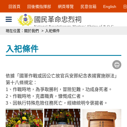
跳到主要內容區塊
:::
回首頁
回後備指揮部
網頁導覽
民意信箱
English
日
國民革命忠烈祠
National Revolutionary Martyrs' Shrine of R.O.C
:::
現在位置：
關於我們
>
入祀條件
入祀條件
依據「國軍作戰或因公亡故官兵安葬紀念表揚實施辦法」
第十八條規定：
1、作戰時地，為爭取勝利，冒險犯難，功成身死者。
2、作戰時地，克盡職責，慷慨成仁者。
3、因執行特殊危險任務死亡，經總統明令褒揚者。