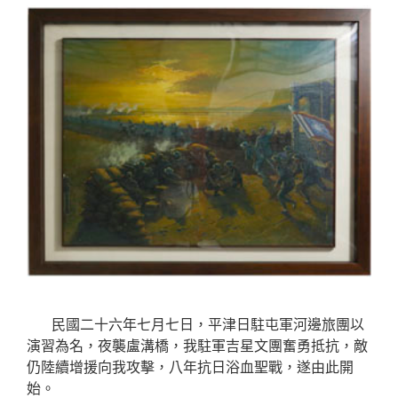
民國二十六年七月七日，平津日駐屯軍河邊旅團以
演習為名，夜襲盧溝橋，我駐軍吉星文團奮勇抵抗，敵
仍陸續增援向我攻擊，八年抗日浴血聖戰，遂由此開
始。