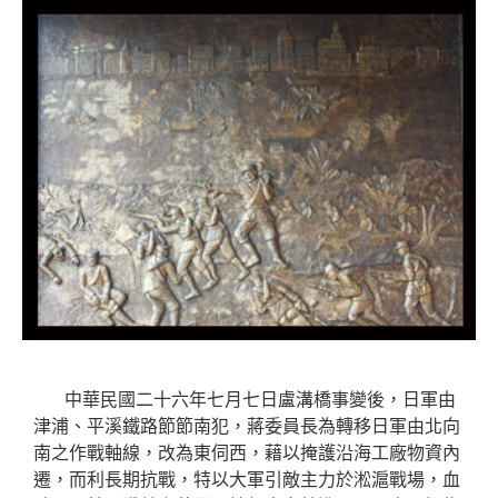
中華民國二十六年七月七日盧溝橋事變後，日軍由
津浦、平溪鐵路節節南犯，蔣委員長為轉移日軍由北向
南之作戰軸線，改為東伺西，藉以掩護沿海工廠物資內
遷，而利長期抗戰，特以大軍引敵主力於淞滬戰場，血