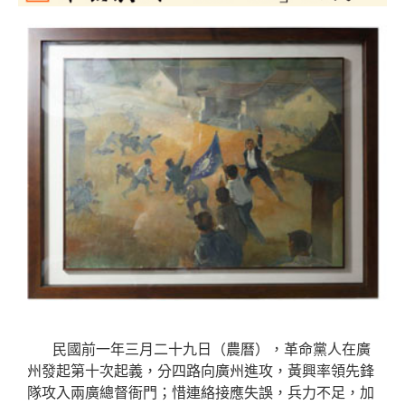
民國前一年三月二十九日（農曆），革命黨人在廣
州發起第十次起義，分四路向廣州進攻，黃興率領先鋒
隊攻入兩廣總督衙門；惜連絡接應失誤，兵力不足，加