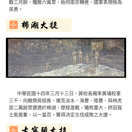
戰三月餘，殲敵六萬眾，始伺南京轉進，國軍表現極為
英勇。
中華民國十四年三月十三日，蔣校長親率黃埔校軍
三千，向敵側背挺進，連克淡水、海豐、陸豐，與林虎
部二萬餘眾遭遇於棉湖，歷經激戰，犧牲重大，終因我
士氣振奮，以一當百，獲得決定北伐成敗之大捷。