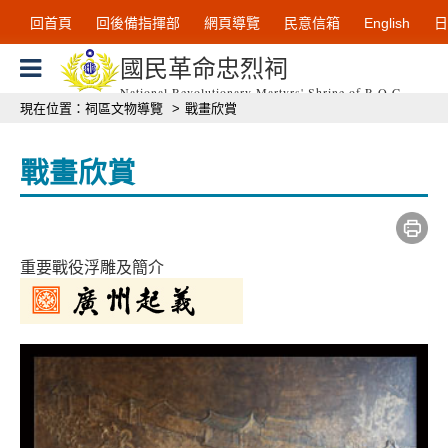
跳到主要內容區塊
:::
回首頁
回後備指揮部
網頁導覽
民意信箱
English
日
國民革命忠烈祠
National Revolutionary Martyrs' Shrine of R.O.C
:::
現在位置：
祠區文物導覽
>
戰畫欣賞
戰畫欣賞
重要戰役浮雕及簡介