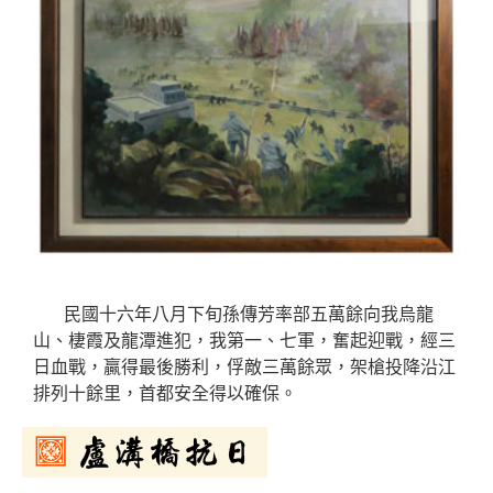
民國十六年八月下旬孫傳芳率部五萬餘向我烏龍
山、棲霞及龍潭進犯，我第一、七軍，奮起迎戰，經三
日血戰，贏得最後勝利，俘敵三萬餘眾，架槍投降沿江
排列十餘里，首都安全得以確保。