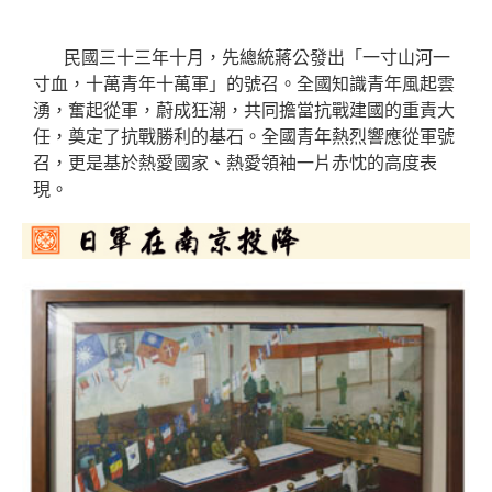
民國三十三年十月，先總統蔣公發出「一寸山河一
寸血，十萬青年十萬軍」的號召。全國知識青年風起雲
湧，奮起從軍，蔚成狂潮，共同擔當抗戰建國的重責大
任，奠定了抗戰勝利的基石。全國青年熱烈響應從軍號
召，更是基於熱愛國家、熱愛領袖一片赤忱的高度表
現。