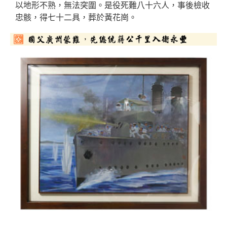
以地形不熟，無法突圍。是役死難八十六人，事後檢收
忠骸，得七十二具，葬於黃花崗。