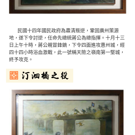
民國十四年國民政府為肅清叛逆，鞏固廣州策源
地，遂下令討逆，任命先總統蔣公為總指揮。十月十三
日上午十時，蔣公親冒鋒鏑，下令四面進攻惠州城，經
四十四小時浴血激戰，此一號稱天險之嶺南第一堅城，
終予攻克。