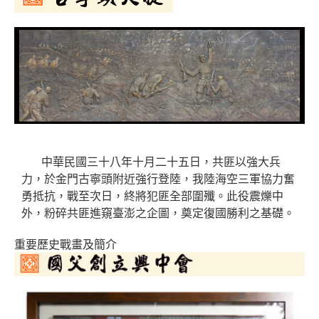
中華民國三十八年十月二十五日，共匪以強大兵
力，於金門古寧頭附近強行登陸，我陸海空三軍協力奮
勇抵抗，戰至次日，終將犯匪全部圍殲。此役震爍中
外，粉碎共匪進窺臺澎之企圖，奠定復國勝利之基礎。
重要歷史戰畫及簡介