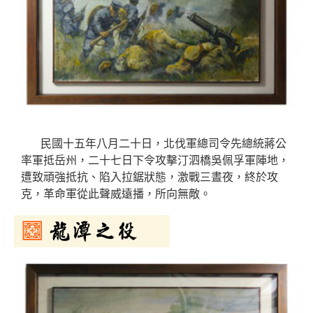
民國十五年八月二十日，北伐軍總司令先總統蔣公
率軍抵岳州，二十七日下令攻擊汀泗橋吳佩孚軍陣地，
遭致頑強抵抗、陷入拉鋸狀態，激戰三晝夜，終於攻
克，革命軍從此聲威遠播，所向無敵。