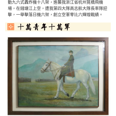
動九六式轟炸機十八架，進襲我浙江省杭州筧橋飛機
場，在錢塘江上空，遭我第四大隊高志航大隊長率隊迎
擊，一舉擊落日機六架，創立空軍零比六輝煌戰績。