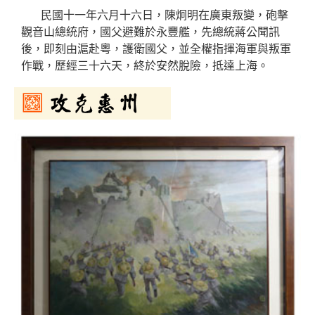
民國十一年六月十六日，陳炯明在廣東叛變，砲擊
觀音山總統府，國父避難於永豐艦，先總統蔣公聞訊
後，即刻由滬赴粵，護衛國父，並全權指揮海軍與叛軍
作戰，歷經三十六天，終於安然脫險，抵達上海。