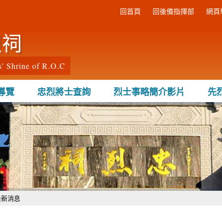
:::
回首頁
回後備指揮部
網頁
烈祠
s' Shrine of R.O.C
導覽
忠烈將士查詢
烈士事略簡介影片
先
最新消息