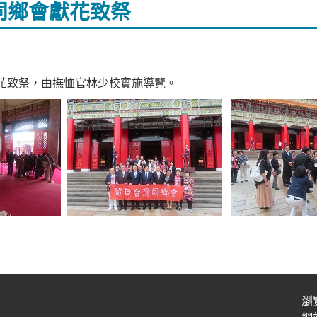
同鄉會獻花致祭
花致祭，由撫恤官林少校實施導覽。
瀏