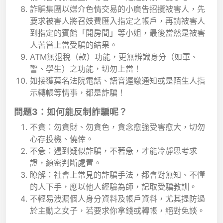
詐騙集團以媒介色情交易的小廣告招攬被害人，先
要求被害人將召妓費匯入指定之帳戶，再請被害人
到指定的賓館「開房間」等小姐，最後當然是被害
人苦嘗上當受騙的結果。
ATM無退稅（款）功能，更無辨識身分（如軍、
警、學生）之功能，切勿上當！
如接獲莫名法院電話、語音遲繳通知或是陌生人指
示轉帳等情事，都是詐騙！
問題3：如何能反制詐騙呢？
不貪：勿貪財、勿貪色，貪念愈強受害愈大，切勿
心存投機、僥倖。
不急：遇到疑似詐騙，不著急，才能冷靜思考求
證，縝密判斷處置。
瞭解：社會上常見的詐騙手法，都會對無知、不懂
的人下手，應以他人經驗為師，記取受騙教訓。
不輕易洩漏個人身分資料及帳戶資料，尤其提防過
於主動之女子，若要求你拿錢或轉帳，絕對免談。