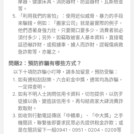
摩器、健康床具、消防器材、防盜器材、瓦斯檢查
等。
「利用我們的害怕」：使用近似威脅、暴力的手段
來騙錢。例如：「搬家公司」就是最實際的例子，
他們憑著身強力壯，只要開口要多少，消費者就必
須付多少；另外，如竊取被害人基本資料，直接電
話恐嚇詐財、或假擄車、擄人而詐財、謊報傷病救
急詐欺等，亦屬之。
問題2：預防詐騙有哪些方式？
以下十項防詐騙小叮嚀，請多加留意，預防受騙：
如有通知刮刮樂、六合彩金中獎，通常均為詐騙，
一定得查明。
如有不明人士詢問信用卡資料，切勿提供，以防歹
徒據以偽、變造該信用卡，再勾結商家大肆消費詐
欺取財。
如收到行動電話傳送「中轎車」、「中大獎」之手
機簡訊，聯繫後即要求民眾必先提供稅金詐欺；或
是在簡訊留下一組0941、0951、0204、0209等