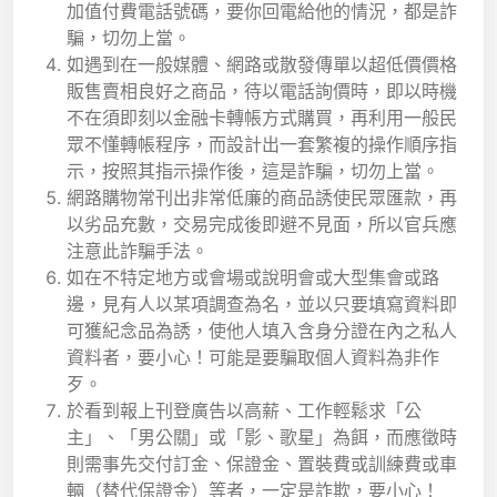
加值付費電話號碼，要你回電給他的情況，都是詐
騙，切勿上當。
如遇到在一般媒體、網路或散發傳單以超低價價格
販售賣相良好之商品，待以電話詢價時，即以時機
不在須即刻以金融卡轉帳方式購買，再利用一般民
眾不懂轉帳程序，而設計出一套繁複的操作順序指
示，按照其指示操作後，這是詐騙，切勿上當。
網路購物常刊出非常低廉的商品誘使民眾匯款，再
以劣品充數，交易完成後即避不見面，所以官兵應
注意此詐騙手法。
如在不特定地方或會場或說明會或大型集會或路
邊，見有人以某項調查為名，並以只要填寫資料即
可獲紀念品為誘，使他人填入含身分證在內之私人
資料者，要小心！可能是要騙取個人資料為非作
歹。
於看到報上刊登廣告以高薪、工作輕鬆求「公
主」、「男公關」或「影、歌星」為餌，而應徵時
則需事先交付訂金、保證金、置裝費或訓練費或車
輛（替代保證金）等者，一定是詐欺，要小心！