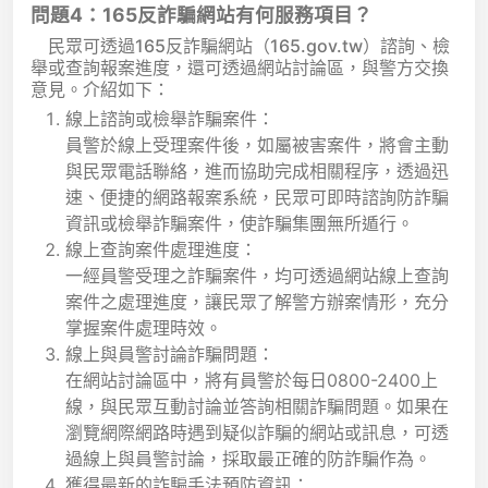
問題4：165反詐騙網站有何服務項目？
民眾可透過165反詐騙網站（165.gov.tw）諮詢、檢
舉或查詢報案進度，還可透過網站討論區，與警方交換
意見。介紹如下：
線上諮詢或檢舉詐騙案件：
員警於線上受理案件後，如屬被害案件，將會主動
與民眾電話聯絡，進而協助完成相關程序，透過迅
速、便捷的網路報案系統，民眾可即時諮詢防詐騙
資訊或檢舉詐騙案件，使詐騙集團無所遁行。
線上查詢案件處理進度：
一經員警受理之詐騙案件，均可透過網站線上查詢
案件之處理進度，讓民眾了解警方辦案情形，充分
掌握案件處理時效。
線上與員警討論詐騙問題：
在網站討論區中，將有員警於每日0800-2400上
線，與民眾互動討論並答詢相關詐騙問題。如果在
瀏覽網際網路時遇到疑似詐騙的網站或訊息，可透
過線上與員警討論，採取最正確的防詐騙作為。
獲得最新的詐騙手法預防資訊：