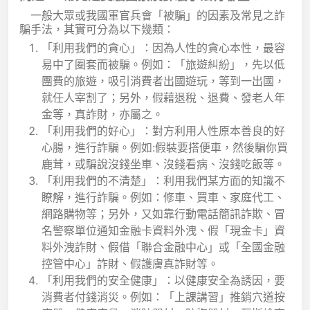
一般大眾或我國軍官兵會「被騙」的因素及常見之詐
騙手法，其實可分為以下幾類：
「利用我們的貪心」：因為人性的貪心本性，最容
易中了圈套而被騙。例如：「旅遊糾紛」，先以低
團費的旅遊，吸引消費者出國遊玩，等到一出國，
就任人宰割了；另外，假藉退稅、退費、發老人年
金等，真詐財，亦屬之。
「利用我們的好心」：對方利用人性原本善良的好
心腸，進行詐騙。例如:假裝要搭便車，然後騙你買
鹿茸，或騙說沒錢坐車、沒錢看病、沒錢吃飯等。
「利用我們的不清楚」：利用我們某方面的知識不
瞭解，進行詐騙。例如：修車、買車、家庭代工、
網路購物等；另外，又如靠行動電話簡訊詐欺、冒
名警察單位通知金融卡資料外洩、假「現金卡」資
料外洩詐財、假借「聯合金融中心」或「全國金融
控管中心」詐財、假護膚真詐財等。
「利用我們的安全健康」：以健康安全為誘因，要
消費者付錢消災。例如：「上課講習」推銷穴道按