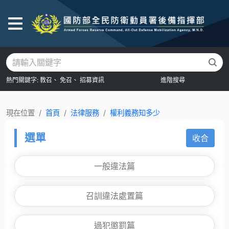
後
熱門關鍵字:
教召、
免召、
招募資訊
進階搜尋
現在位置
首頁
法律服務
權利義務知多少
選單
收合
一般違法篇
召訓違法處置篇
過犯懲罰篇