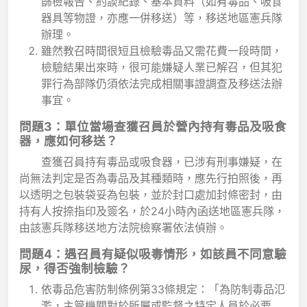
篩檢報告、約談紀錄、基本資料（如有毒品、吸食
器具等物證，亦應一併移送）等，移送地區憲兵隊
辦理。
雖然教召時間很短且檢驗毒品又需花費一段時間，
檢驗結果出來時，很可能嫌疑人業已解召，但其犯
罪行為部隊仍須依法完成相關事證調查及移送法辦
事宜。
問題3：單位當場查獲召員於營內持有毒品及吸食
器，應如何移送？
查獲召員持有毒品或吸食器，已涉有刑事嫌疑，在
尚無法判定是否為毒品及其種類時，應先行拍照後，再
以透明之包裝袋妥為包裝，並於封口處加封條密封，由
持有人按捺指印及簽名，於24小時內函送地區憲兵隊，
由該憲兵隊移送地方法院檢察署依法偵辦。
問題4：遇召員有疑似吸毒情形，如該員不同意驗
尿，得否強制檢驗？
依毒品危害防制條例第33條規定：「為防制毒品氾
濫，主管機關對於所屬或監督之特定人員於必要