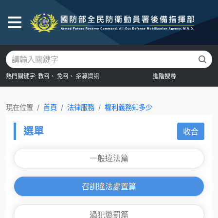
後
熱門關鍵字:
教召、
免召、
招募資訊
進階搜尋
現在位置
首頁
法律服務
權利義務知多少
選單
收合
一般違法篇
召訓違法處置篇
過犯懲罰篇