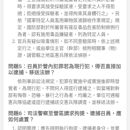
時，得要求其接受採驗尿液，受要求之人不得拒
絕；拒絕接受採驗者，並得拘束其身體行之」。另
依「國軍特定人員濫用藥物尿液篩檢作業規定」規
定，國防部對於所屬曾有違反毒品危害防制條例行
為者、認有施用毒品嫌疑者，列為特定人員。
官兵有疑似吸毒情形，如不同意驗尿時，依上述規
定行之，或由單位主官（幹部）檢附相關事（物）
證，請管轄之地區憲兵隊依法偵辦。
問題5：召員於營內犯罪若為現行犯，得否直接加
以逮捕、移送法辦？
依刑事訴訟法規定，犯罪在實施中或實施後即時發
覺者，為現行犯，不問何人得逕行逮捕之，如當場對幹
部有侮辱、恐嚇、暴行之行為者，均屬之，單位可通報
憲兵隊協處或逕行逮捕送交憲兵隊調查，並移送法辦。
問題6：司法警察至營區請求拘提、逮捕召員，應
如何處置？
認明票證：應先辨明執行拘提、逮捕者身分，並要