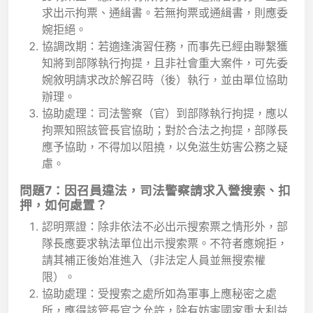
求出示拘票、通緝書。若無拘票或通緝書，則應委
婉拒絕。
協調改期：若適逢演習任務，而事先已經由聯繫獲
知將到部隊執行拘提，且非社會重大案件，可先委
婉敘明請求改於解召時（後）執行，並由單位協助
辦理。
協助處理：司法警察（官）到部隊執行拘提，應以
拘票知照該管長官協助；對於合法之拘提，部隊長
應予協助，不得加以阻撓，以免滋生妨害公務之疑
慮。
問題7：因召員違法，司法警察請求入營搜索、扣
押，如何處置？
認明票證：除非依法不必出示搜索票之情形外，部
隊長應要求執法單位出示搜索票。不符者應婉拒，
請其補正後始准進入（非法定人員並無搜索權
限）。
協助處理：受搜索之處所如為軍事上應秘密之處
所，應得該管長官之允許，除有妨害國家重大利益