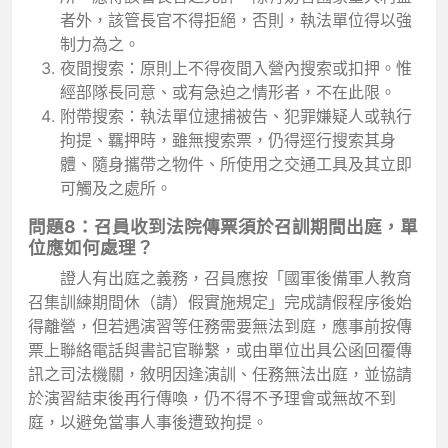
者外，該管長官不得拒絕，否則，執法單位得以強
制力為之。
夜間搜索：原則上不得夜間入營內搜索或扣押。惟
經部隊長同意、或有急迫之情形者，不在此限。
附帶搜索：執法單位逮捕被告、犯罪嫌疑人或執行
拘提、羈押時，雖無搜索票，仍得逕行搜索其身
體、隨身攜帶之物件、所使用之交通工具及其立即
可觸及之處所。
問題8：召員收到法院傳票須於召訓期間出庭，單
位應如何處理？
證人有出庭之義務，召員應按「國軍後備軍人教育
召集訓練期間休（請）假實施規定」完成請假程序後始
得離營，但若遇演習等任務需要無法到庭，應事前按傳
票上聯絡電話與書記官聯繫，或由單位出具公函回覆傳
訊之司法機關，敘明因逢演訓、任務無法出庭，並協請
於演習結束後再行傳喚，仍不得不予理會或無故不到
庭，以避免當事人事後遭致拘提。