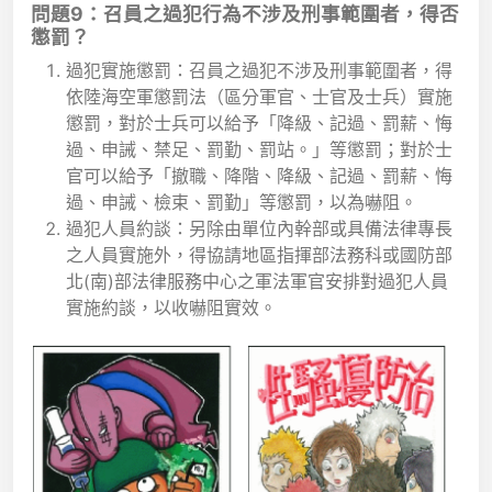
問題9：召員之過犯行為不涉及刑事範圍者，得否
懲罰？
過犯實施懲罰：召員之過犯不涉及刑事範圍者，得
依陸海空軍懲罰法（區分軍官、士官及士兵）實施
懲罰，對於士兵可以給予「降級、記過、罰薪、悔
過、申誡、禁足、罰勤、罰站。」等懲罰；對於士
官可以給予「撤職、降階、降級、記過、罰薪、悔
過、申誡、檢束、罰勤」等懲罰，以為嚇阻。
過犯人員約談：另除由單位內幹部或具備法律專長
之人員實施外，得協請地區指揮部法務科或國防部
北(南)部法律服務中心之軍法軍官安排對過犯人員
實施約談，以收嚇阻實效。