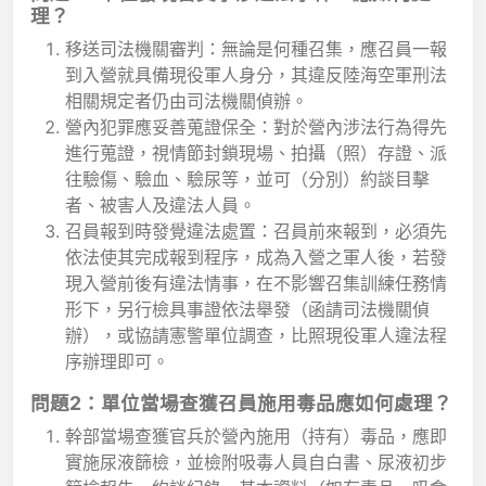
理？
移送司法機關審判：無論是何種召集，應召員一報
到入營就具備現役軍人身分，其違反陸海空軍刑法
相關規定者仍由司法機關偵辦。
營內犯罪應妥善蒐證保全：對於營內涉法行為得先
進行蒐證，視情節封鎖現場、拍攝（照）存證、派
往驗傷、驗血、驗尿等，並可（分別）約談目擊
者、被害人及違法人員。
召員報到時發覺違法處置：召員前來報到，必須先
依法使其完成報到程序，成為入營之軍人後，若發
現入營前後有違法情事，在不影響召集訓練任務情
形下，另行檢具事證依法舉發（函請司法機關偵
辦），或協請憲警單位調查，比照現役軍人違法程
序辦理即可。
問題2：單位當場查獲召員施用毒品應如何處理？
幹部當場查獲官兵於營內施用（持有）毒品，應即
實施尿液篩檢，並檢附吸毒人員自白書、尿液初步