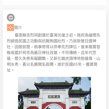
簡介
臺南縣忠烈祠創建於臺灣光復之初，政府為緬懷先
烈締造民國之功勳與抗戰殉國壯烈，乃就新營日遺神
社，因陋就簡，稍事修茸以供奉先烈牌位，後來楊寶發
縣長鑑於祠寺為舊日神社改建，不符傳統，且年代荒
遠、歷久失修有礙觀瞻，又新化鎮虎頭埤地勢雄偉、山
明水秀，素以名勝聞名遐邇，遂於民國65年，遷建現
址。