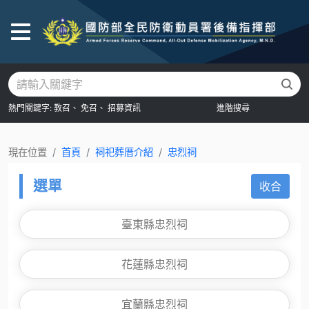
後
熱門關鍵字:
教召、
免召、
招募資訊
進階搜尋
現在位置
首頁
祠祀葬厝介紹
忠烈祠
選單
收合
臺東縣忠烈祠
花蓮縣忠烈祠
宜蘭縣忠烈祠