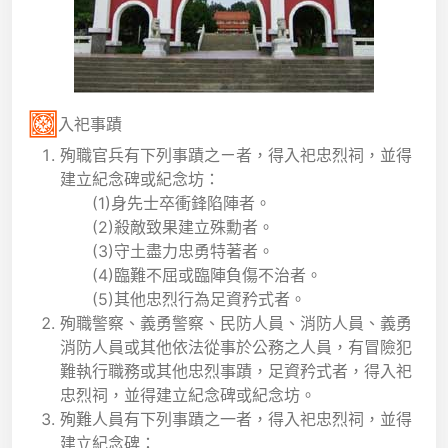
入祀事蹟
殉職官兵有下列事蹟之ㄧ者，得入祀忠烈祠，並得
建立紀念碑或紀念坊：
(1)身先士卒衝鋒陷陣者。
(2)殺敵致果建立殊勳者。
(3)守土盡力忠勇特著者。
(4)臨難不屈或臨陣負傷不治者。
(5)其他忠烈行為足資矜式者。
殉職警察、義勇警察、民防人員、消防人員、義勇
消防人員或其他依法從事於公務之人員，有冒險犯
難執行職務或其他忠烈事蹟，足資矜式者，得入祀
忠烈祠，並得建立紀念碑或紀念坊。
殉難人員有下列事蹟之一者，得入祀忠烈祠，並得
建立紀念碑：