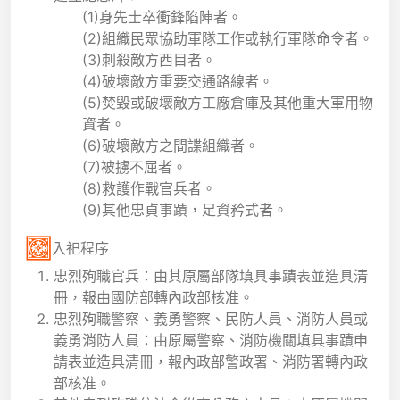
(1)身先士卒衝鋒陷陣者。
(2)組織民眾協助軍隊工作或執行軍隊命令者。
(3)刺殺敵方酉目者。
(4)破壞敵方重要交通路線者。
(5)焚毀或破壞敵方工廠倉庫及其他重大軍用物
資者。
(6)破壞敵方之間諜組織者。
(7)被擄不屈者。
(8)救護作戰官兵者。
(9)其他忠貞事蹟，足資矜式者。
入祀程序
忠烈殉職官兵：由其原屬部隊填具事蹟表並造具清
冊，報由國防部轉內政部核准。
忠烈殉職警察、義勇警察、民防人員、消防人員或
義勇消防人員：由原屬警察、消防機關填具事蹟申
請表並造具清冊，報內政部警政署、消防署轉內政
部核准。