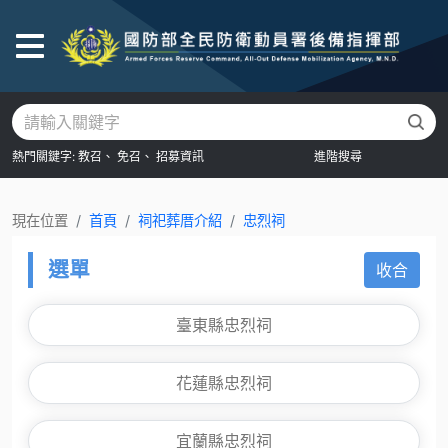
後
熱門關鍵字:
教召、
免召、
招募資訊
進階搜尋
現在位置
首頁
祠祀葬厝介紹
忠烈祠
選單
收合
臺東縣忠烈祠
花蓮縣忠烈祠
宜蘭縣忠烈祠