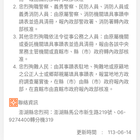
忠烈殉職警察、義勇警察、民防人員、消防人員或
義勇消防人員：由原屬警察、消防機關填具事蹟申
請表並造具清冊，報內政部警政署、消防署轉內政
部核准。
其他忠烈殉職依法令從事公務之人員：由原屬機關
或委託機關填具事蹟表並造具清冊，報由各該中央
業務主管機關或直轄市、縣（市）政府轉內政部核
准。
忠烈殉難人民：由其事蹟表駐地、殉難地或原籍地
之公正人士或鄉鄰親屬填具事蹟表，報當地地方政
府調查屬實後，在縣（市）由縣（市）政府報內政
部，在直轄市由直轄市政府報內政部核准。
聯絡資訊
澎湖縣忠烈祠：澎湖縣馬公市新生路219號、06-
9274400轉分機319
更新時間 :
113-06-14