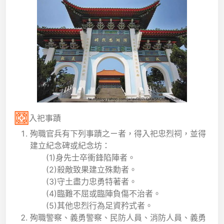
入祀事蹟
殉職官兵有下列事蹟之ㄧ者，得入祀忠烈祠，並得
建立紀念碑或紀念坊：
(1)身先士卒衝鋒陷陣者。
(2)殺敵致果建立殊勳者。
(3)守土盡力忠勇特著者。
(4)臨難不屈或臨陣負傷不治者。
(5)其他忠烈行為足資矜式者。
殉職警察、義勇警察、民防人員、消防人員、義勇