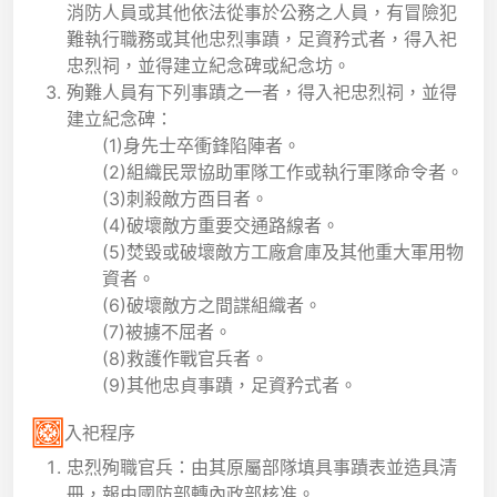
消防人員或其他依法從事於公務之人員，有冒險犯
難執行職務或其他忠烈事蹟，足資矜式者，得入祀
忠烈祠，並得建立紀念碑或紀念坊。
殉難人員有下列事蹟之一者，得入祀忠烈祠，並得
建立紀念碑：
(1)身先士卒衝鋒陷陣者。
(2)組織民眾協助軍隊工作或執行軍隊命令者。
(3)刺殺敵方酉目者。
(4)破壞敵方重要交通路線者。
(5)焚毀或破壞敵方工廠倉庫及其他重大軍用物
資者。
(6)破壞敵方之間諜組織者。
(7)被擄不屈者。
(8)救護作戰官兵者。
(9)其他忠貞事蹟，足資矜式者。
入祀程序
忠烈殉職官兵：由其原屬部隊填具事蹟表並造具清
冊，報由國防部轉內政部核准。