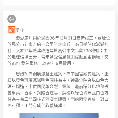
簡介
澎湖忠烈祠於民國36年12月31日建造竣工，舊址位
於馬公市外東方約一公里半之山丘，為日據時代澎湖神
社。又於71年整建改遷建於馬公市文化段739地號；由
於地理環境因素，常年遭受強風鹹雨侵蝕嚴重損壞，又
於93年發包重修，於94年9月啟用。
忠烈祠為鋼筋混凝土建築，為中國宮殿式建築，正
殿以黃色琉璃瓦咖啡色圓柱為主，神龕位階為以白色大
理石砌造，中供國民革命烈士靈位，龕前舖紅色地毯設
置祭桌、香案、銅鑄香爐等；牌樓以綠色琉璃瓦白色方
柱為主為三門四柱式混凝土建築，門前兩側置放一對白
色石獅，正門有成仁取義橫額。