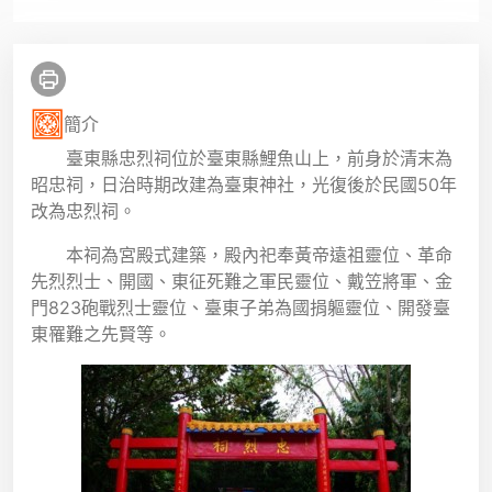
簡介
臺東縣忠烈祠位於臺東縣鯉魚山上，前身於清末為
昭忠祠，日治時期改建為臺東神社，光復後於民國50年
改為忠烈祠。
本祠為宮殿式建築，殿內祀奉黃帝遠祖靈位、革命
先烈烈士、開國、東征死難之軍民靈位、戴笠將軍、金
門823砲戰烈士靈位、臺東子弟為國捐軀靈位、開發臺
東罹難之先賢等。