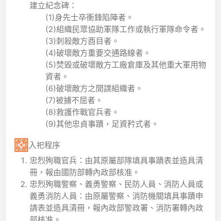
建立紀念碑：
(1)身先士卒衝鋒陷陣者。
(2)組織民眾協助軍隊工作或執行軍隊命令者。
(3)刺殺敵方酉目者。
(4)破壞敵方重要交通路線者。
(5)焚毀或破壞敵方工廠倉庫及其他重大軍用物
資者。
(6)破壞敵方之間諜組織者。
(7)被擄不屈者。
(8)救護作戰官兵者。
(9)其他忠貞事蹟，足資矜式者。
入祀程序
忠烈殉職官兵：由其原屬部隊填具事蹟表並造具清
冊，報由國防部轉內政部核准。
忠烈殉職警察、義勇警察、民防人員、消防人員或
義勇消防人員：由原屬警察、消防機關填具事蹟申
請表並造具清冊，報內政部警政署、消防署轉內政
部核准。