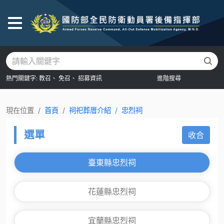
後
熱門關鍵字:
教召、
免召、
招募資訊
進階搜尋
現在位置
首頁
祠祀葬厝介紹
忠烈祠
選單
收合
臺東縣忠烈祠
花蓮縣忠烈祠
宜蘭縣忠烈祠