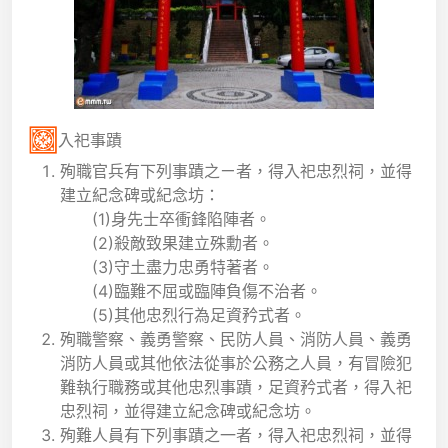
入祀事蹟
殉職官兵有下列事蹟之ㄧ者，得入祀忠烈祠，並得
建立紀念碑或紀念坊：
(1)身先士卒衝鋒陷陣者。
(2)殺敵致果建立殊勳者。
(3)守土盡力忠勇特著者。
(4)臨難不屈或臨陣負傷不治者。
(5)其他忠烈行為足資矜式者。
殉職警察、義勇警察、民防人員、消防人員、義勇
消防人員或其他依法從事於公務之人員，有冒險犯
難執行職務或其他忠烈事蹟，足資矜式者，得入祀
忠烈祠，並得建立紀念碑或紀念坊。
殉難人員有下列事蹟之一者，得入祀忠烈祠，並得