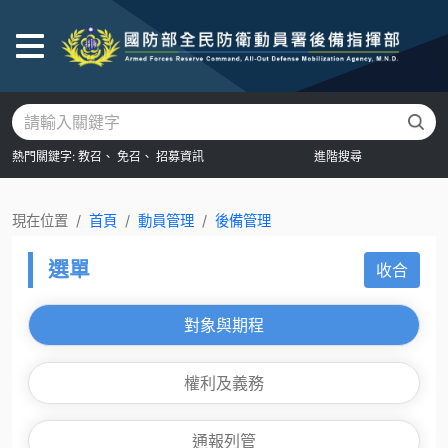
後
熱門關鍵字:
教召、
免召、
招募資訊
進階搜尋
現在位置
首頁
動員管理
後備管理
選單
收合
對象與期程
權利及義務
通報列管