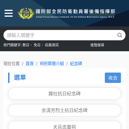
後
熱門關鍵字:
教召、
免召、
招募資訊
進階搜尋
現在位置
首頁
祠祀葬厝介紹
紀念碑
選單
收合
霧社抗日紀念碑
余清芳烈士抗日紀念碑
天兵忠靈祠