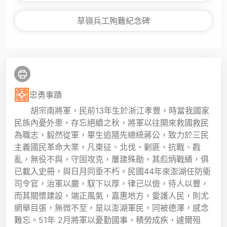
草嶺兵工殉難紀念碑
忠勇事蹟
胡宗南將軍，民前13年生於浙江孝豐，時當我國家
民族內憂外患，存忘絕續之秋，將軍以往開來救國救民
為職志，毅然從軍，畢生追隨先總統蔣公，致力於三民
主義國民革命大業，凡東征、北伐、剿匪、抗戰、戡
亂，無役不與，守固攻克，屢建殊勛，其彪炳戰績，俱
已載入史冊，與日月同垂不朽。民國44年來澎湖任防衛
司令官，治軍以嚴，馭下以厚，律己以儉，待人以豐，
而其關懷建設，端正風氣，嘉惠地方，愛護人民，則尤
網舉目張，無微不至，是以澎湖軍民，同被德澤，感念
難忘。51年 2月將軍以憂勤國事，積勞成疾，遽爾殂