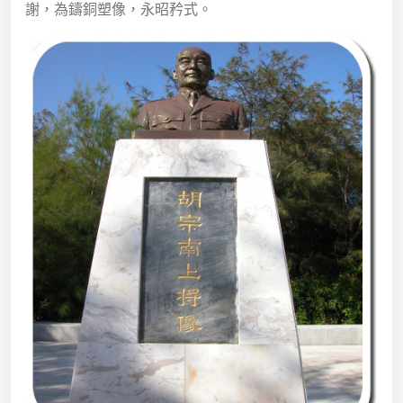
謝，為鑄銅塑像，永昭矜式。