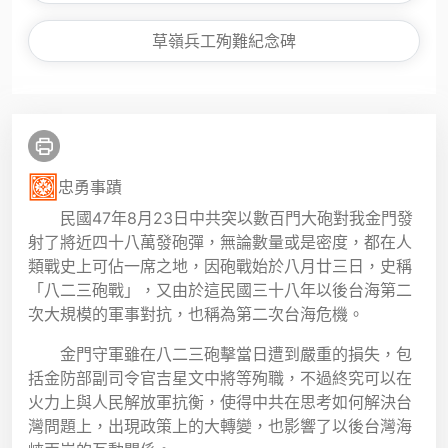
草嶺兵工殉難紀念碑
忠勇事蹟
民國47年8月23日中共突以數百門大砲對我金門發
射了將近四十八萬發砲彈，無論數量或是密度，都在人
類戰史上可佔一席之地，因砲戰始於八月廿三日，史稱
「八二三砲戰」，又由於這民國三十八年以後台海第二
次大規模的軍事對抗，也稱為第二次台海危機。
金門守軍雖在八二三砲擊當日遭到嚴重的損失，包
括金防部副司令官吉星文中將等殉職，不過終究可以在
火力上與人民解放軍抗衡，使得中共在思考如何解決台
灣問題上，出現政策上的大轉變，也影響了以後台灣海