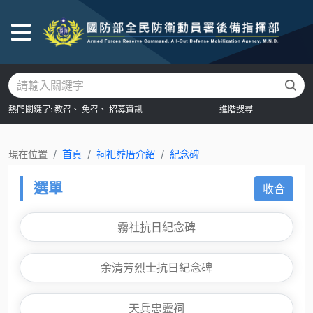
後
熱門關鍵字:
教召、
免召、
招募資訊
進階搜尋
現在位置
首頁
祠祀葬厝介紹
紀念碑
選單
收合
霧社抗日紀念碑
余清芳烈士抗日紀念碑
天兵忠靈祠