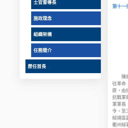
士官督導長
第十一
施政理念
組織架構
任務簡介
歷任首長
陳
往革命
匪，由
抗戰軍
軍軍長
令，至
綏靖區
衢州綏