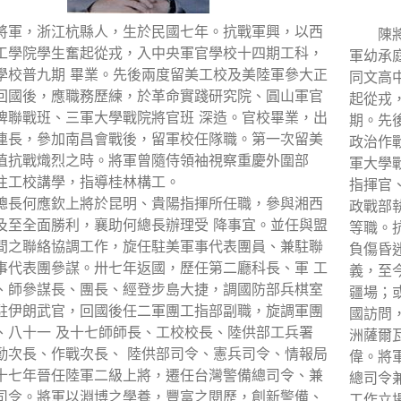
將軍，浙江杭縣人，生於民國七年。抗戰軍興，以西
陳
工學院學生奮起從戎，入中央軍官學校十四期工科，
軍幼承
學校普九期 畢業。先後兩度留美工校及美陸軍參大正
同文高
回國後，應職務歷練，於革命實踐研究院、圓山軍官
起從戎
牌聯戰班、三軍大學戰院將官班 深造。官校畢業，出
期。先
連長，參加南昌會戰後，留軍校任隊職。第一次留美
政治作
值抗戰熾烈之時。將軍曾隨侍領袖視察重慶外圍部
軍大學
往工校講學，指導桂林構工。
指揮官
總長何應欽上將於昆明、貴陽指揮所任職，參與湘西
政戰部
及至全面勝利，襄助何總長辦理受 降事宜。並任與盟
等職。
間之聯絡協調工作，旋任駐美軍事代表團員、兼駐聯
負傷昏
事代表團參謀。卅七年返國，歷任第二廳科長、軍 工
義，至
、師參謀長、團長、經登步島大捷，調國防部兵棋室
疆場；
駐伊朗武官，回國後任二軍團工指部副職，旋調軍團
國訪問
、八十一 及十七師師長、工校校長、陸供部工兵署
洲薩爾
勤次長、作戰次長、 陸供部司令、憲兵司令、情報局
偉。將
十七年晉任陸軍二級上將，遷任台灣警備總司令、兼
總司令
司令。將軍以淵博之學養，豐富之閱歷，創新警備、
工作立