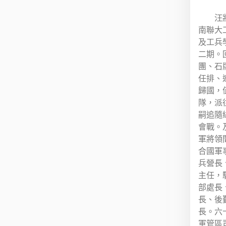
汪
南聯大
及工兵
二期。
團、石
任排、
歸國，
隊，派
嗣追隨
會戰。
軍將領
合國軍
兵營長
主任，
部處長
長、後
長。六
軍管區