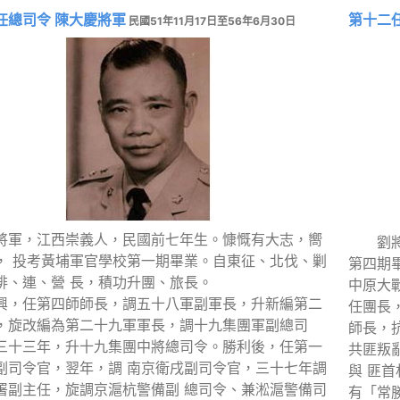
任總司令 陳大慶將軍
第十二
民國51年11月17日至56年6月30日
將軍，江西崇義人，民國前七年生。慷慨有大志，嚮
劉
， 投考黃埔軍官學校第一期畢業。自東征、北伐、剿
第四期
排、連、營 長，積功升團、旅長。
中原大
興，任第四師師長，調五十八軍副軍長，升新編第二
任團長
，旋改編為第二十九軍軍長，調十九集團軍副總司
師長，
三十三年，升十九集團中將總司令。勝利後，任第一
共匪叛
副司令官，翌年，調 南京衛戌副司令官，三十七年調
與 匪
署副主任，旋調京滬杭警備副 總司令、兼淞滬警備司
有「常