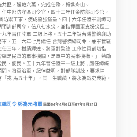
挫共匪，殲敵六萬，完成任務，轉進舟山。
，任中部防守區司令官，四十三年任金防部司令官，
建築防禦工事，使成堅強堡壘。四十六年任陸軍副總司
調預訓部司令，值八七水災，兼指揮國軍支援災區工
十九年晉任陸軍 二級上將。五十二年調台灣警總襄助
將軍，五十六年七月繼任 台灣警備總司令、兼軍管區
在任三年，樹績輝煌。將軍對警總 工作性質剴切指
警總是民眾的軍事機關，是軍中的民事機構。」 勉勵
愛民、便民。五十九年晉任陸軍一級上將 , 膺任總統
顧問。將軍治軍，紀律嚴明，對部隊訓練，要求精
有「戎 馬五十年」，其一生戰績，將永為戰史典範。
任總司令 鄭為元將軍
民國64年4月6日至67年5月31日