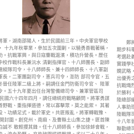
將軍，湖南邵陽人，生於民國前三年。中央軍官學校
鄭
， 十九年秋畢業，參加五次圍剿，以驍勇善戰著稱，
期步科
功。抗戰軍興，與日寇鏖戰滬濱，積功升營長。歷任
考選赴
中校作戰科長兼沅水 清剿指揮官、十八師團長、副師
實踐學
速縱隊司令，十八師師長、兼十四師師長、十八軍副
嫻武略
軍長，二軍團副司令，憲兵司令，澎防 部司令官，五
出優秀
冬晉任陸軍二級上將。嗣調任金門防衛司令官、 陸軍
抗戰熾
令。五十九年夏出任台灣警備總司令、兼軍管區司
於勝利
 民國六十四年四月，調任總統府戰略顧問。將軍勇謀
陸總部
善野戰、重指揮道德，常以寡擊眾，莫之能禦。 其著
人事助
役、功績足式，載於軍史。共匪叛亂，將軍轉戰豫、
陸戰隊
解開封圍。創兗州、南麻、及曹縣土山集之捷。匪首陳
十八年
伯誠不 敢輕攖其鋒。任十八師師長，參加徐蚌會戰，
聯勤總
決，流血盈野， 卒能破圍縱橫戰場。尤以三十八年，