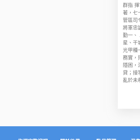
群指 
著，七
管區司
將軍忠
勤一、
星、干
光甲種
務實，
隱困，
貸；接
亂於未