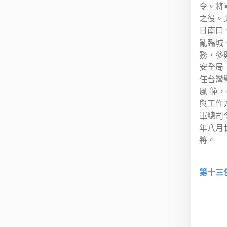
令。將
之役。
日南口
亂臨城
務，參
安全局
任台灣
風 範
與工作
軍總司
年八月
將。
第十三