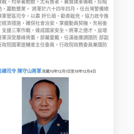
教戰，均卓著勳猷。尤有進者，襄贊建軍備戰，綜綰
勤，藎勳豐業。 將軍於六十四年四月，任台灣警備總
兼軍管區司令，以肅 奸化頑，勸善戢兇，協力政令推
定經濟措施，確保社會治安，掌握動員契機，充裕後
，支援三軍作戰，達成國家安全。將軍之德才，益增
將軍深受層峰倚重，部屬愛戴，任滿後膺調國防 部副
行政院國軍退輔會主任委員，行政院政務委員兼國防
任總司令 陳守山將軍
民國70年12月1日至78年12月4日