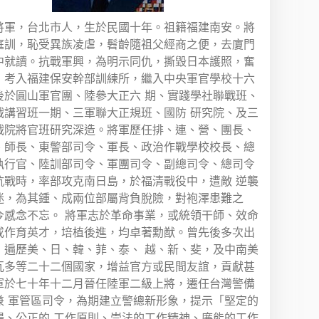
將軍，台北市人，生於民國十年。祖籍福建南安。將
庭訓，恥受異族凌虐，髫齡隨祖父經商之便，去廈門
中就讀。抗戰軍興，為明示同仇，撕毀日本護照，奮
，考入福建保安幹部訓練所，繼入中央軍官學校十六
後於圓山軍官團、陸參大正六 期、實踐學社聯戰班、
戰講習班一期、三軍聯大正規班、國防 研究院、及三
戰院將官班研究深造。將軍歷任排、連、營、團長、
、師長、東警部司令、軍長、政治作戰學校校長、總
執行官、陸訓部司令、軍團司令、副總司令、總司令
抗戰時，率部攻克南日島，於福清戰役中，遭敵 逆襲
迷，為其鍾、成兩位部屬背負脫險，對袍澤患難之
今感念不忘。 將軍志於革命事業，或統領干師、效命
或作育英才，培植後進，均卓著勳猷。曾先後多次出
，遍歷美、日、韓、菲、泰、 越、新、斐，及中南美
瓦多等二十二個國家，增益官方或民間友誼，貢獻甚
軍於七十年十二月晉任陸軍二級上將，遷任台灣警備
兼 軍管區司令，為期建立警總新形象，提示「堅定的
場、公正的 工作原則、崇法的工作精神、廉能的工作