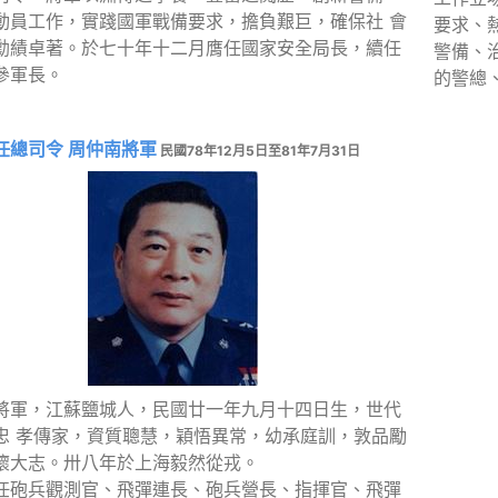
動員工作，實踐國軍戰備要求，擔負艱巨，確保社 會
要求、
勳績卓著。於七十年十二月膺任國家安全局長，續任
警備、
參軍長。
的警總
任總司令 周仲南將軍
民國78年12月5日至81年7月31日
將軍，江蘇鹽城人，民國廿一年九月十四日生，世代
忠 孝傳家，資質聰慧，穎悟異常，幼承庭訓，敦品勵
懷大志。卅八年於上海毅然從戎。
任砲兵觀測官、飛彈連長、砲兵營長、指揮官、飛彈