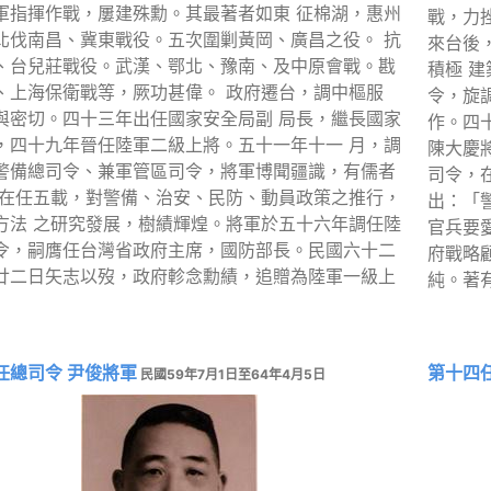
軍指揮作戰，屢建殊勳。其最著者如東 征棉湖，惠州
戰，力
北伐南昌、冀東戰役。五次圍剿黃岡、廣昌之役。 抗
來台後
、台兒莊戰役。武漢、鄂北、豫南、及中原會戰。戡
積極 
、上海保衛戰等，厥功甚偉。 政府遷台，調中樞服
令，旋
與密切。四十三年出任國家安全局副 局長，繼長國家
作。四
，四十九年晉任陸軍二級上將。五十一年十一 月，調
陳大慶
警備總司令、兼軍管區司令，將軍博聞疆識，有儒者
司令，
，在任五載，對警備、治安、民防、動員政策之推行，
出：「
方法 之研究發展，樹績輝煌。將軍於五十六年調任陸
官兵要
令，嗣膺任台灣省政府主席，國防部長。民國六十二
府戰略
廿二日矢志以歿，政府軫念勳績，追贈為陸軍一級上
純。著
任總司令 尹俊將軍
第十四
民國59年7月1日至64年4月5日