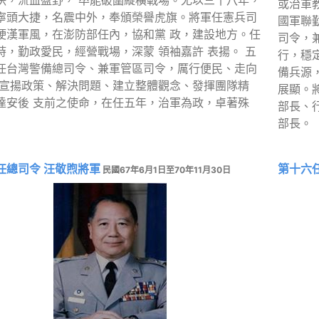
或治軍
寧頭大捷，名震中外，奉頒榮譽虎旗。將軍任憲兵司
國軍聯
硬漢軍風，在澎防部任內，協和黨 政，建設地方。任
司令，
時，勤政愛民，經營戰場，深蒙 領袖嘉許 表揚。 五
行，穩
任台灣警備總司令、兼軍管區司令，厲行便民、走向
備兵源
、宣揚政策、解決問題、建立整體觀念、發揮團隊精
展顯。
達安後 支前之使命，在任五年，治軍為政，卓著殊
部長、
部長。
任總司令 汪敬煦將軍
第十六
民國67年6月1日至70年11月30日