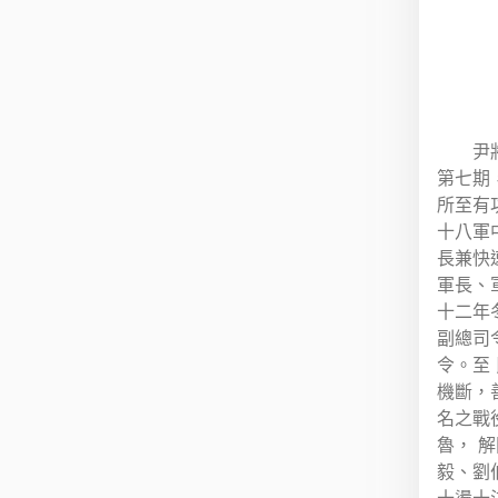
尹
第七期
所至有
十八軍
長兼快
軍長、
十二年
副總司
令。至
機斷，
名之戰
魯， 
毅、劉
十盪十