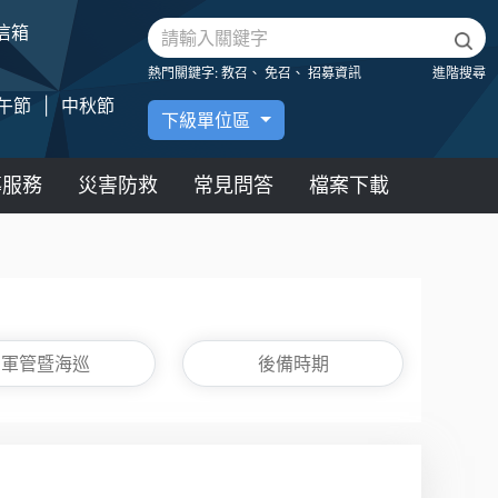
信箱
熱門關鍵字:
教召、
免召、
招募資訊
進階搜尋
午節
|
中秋節
下級單位區
導服務
災害防救
常見問答
檔案下載
軍管暨海巡
後備時期