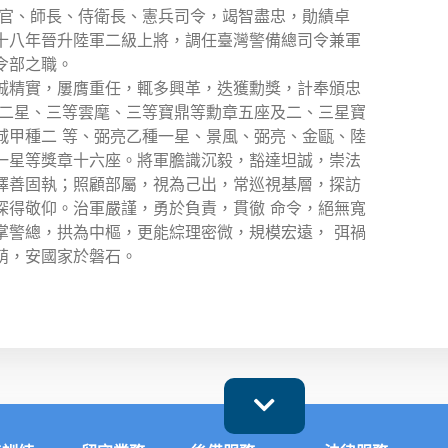
揮官、師長、侍衛長、憲兵司令，竭智盡忠，勛績卓
十八年晉升陸軍二級上將，調任臺灣警備總司令兼軍
令部之職。
誠精實，屢膺重任，輒多興革，迭獲勳獎，計奉頒忠
 二星、三等雲麾、三等寶鼎等勳章五座及二、三星寶
城甲種二 等、弼亮乙種一星、景風、弼亮、金甌、陸
一星等獎章十六座。將軍膽識沉毅，豁達坦誠，崇法
擇善固執；照顧部屬，視為己出，常巡視基層，探訪
深得敬仰。治軍嚴謹，勇於負責，貫徹 命令，絕無寬
掌警總，拱為中樞，更能綜理密微，規模宏遠， 弭禍
萌，安國家於磐石。