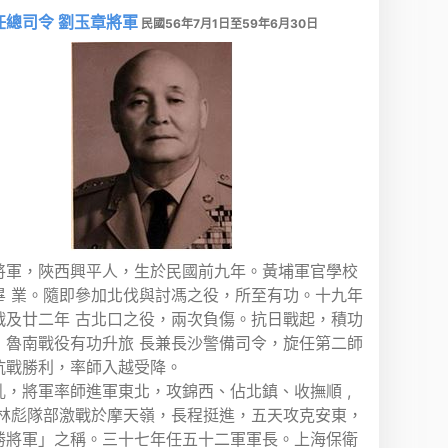
任總司令 劉玉章將軍
民國56年7月1日至59年6月30日
將軍，陜西興平人，生於民國前九年。黃埔軍官學校
畢 業。隨即參加北伐與討馮之役，所至有功。十九年
戰及廿二年 古北口之役，兩次負傷。抗日戰起，積功
，魯南戰役有功升旅 長兼長沙警備司令，旋任第二師
抗戰勝利，率師入越受降。
亂，將軍率師進軍東北，攻錦西、佔北鎮、收撫順 ,
首林彪隊部激戰於摩天嶺，長程挺進，五天攻克安東，
勝將軍」之稱。三十七年任五十二軍軍長。上海保衛