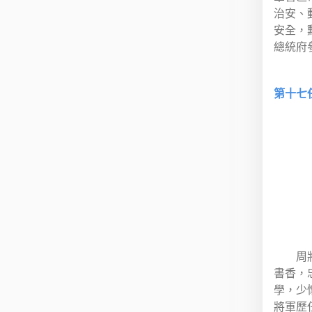
治安、
安全，
總統府
第十七
周
書香，
學，少
將軍歷