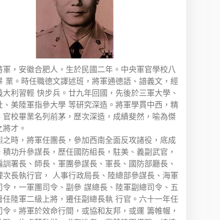
將軍，安徽合肥人，生於民國二年。中央軍官學校八
畢 業。時任職德文譯述班，將軍通德語、諳義文，經
義大利習輕 快步兵。廿九年回國，先後於三軍大學、
社、美陸軍指參大學 等研究深造。將軍學貫中西，精
，官校畢業名列前茅，歷次深造，成績斐然，喻為傑
之將才。
烈之時，將軍任團長，參加西南全面反攻諸役，底成
。積功升參謀長，歷任國防組長，駐美、義副武官，
編訓署長、師長、軍團參謀長、軍長、國防部廳長、
理次長執行官， 人事行政局長、陸總部參謀長、海軍
司令，一軍團司令、副參 謀總長、陸軍副總司令、五
晉任陸軍二級上將，遷任副總長執 行官。六十一年任
司令。將軍於效命行間，或協和友邦，或運 籌帷幄，