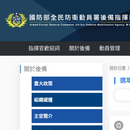
指揮官歡迎詞
關於後備
動員管理
:::
關於後備
現在位置
選
重大政策
組織遞嬗
主官簡介