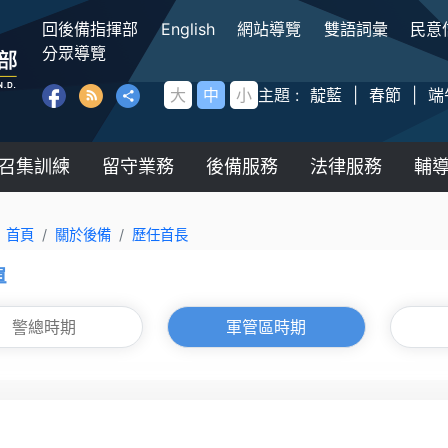
:::
回後備指揮部
English
網站導覽
雙語詞彙
民意
後備指揮部
分眾導覽
大
中
小
主題 :
靛藍
|
春節
|
端
召集訓練
留守業務
後備服務
法律服務
輔
首頁
關於後備
歷任首長
單
警總時期
軍管區時期