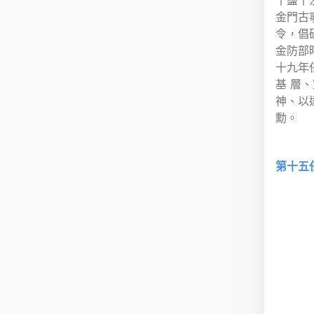
金門古
令，倡
金防部
十九年
基 層
神、以
勳。
第十五