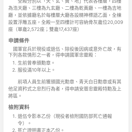
全殿分別以「天、玄、黃、地」代表各樓層，四樓
為浩天廳、三樓為九玄廳、二樓為乾黃廳、一樓為吉地
廳，並依據廳名於每樓層大廳各設精神標語乙面，全棟
設置浮雕五座，全殿一至四樓計可容納骨灰龕位20,009
座（單龕2,572座；雙龕17,437座）
申請條件
國軍官兵於現役或退伍、除役後因病或意外亡故，有
下列各款情形之一者，得申請國軍忠靈殿：
生前曾奉頒勳章。
服役滿10年以上。
前項人員生前獲頒國光勳章、青天白日勳章或有其
他足資矜式之忠烈行為者，得申請安厝忠靈殿特勳及上
將區。
檢附資料
退伍令影本乙份（現役者檢附國防部死亡通報
令）。
死亡證明書正本乙份。