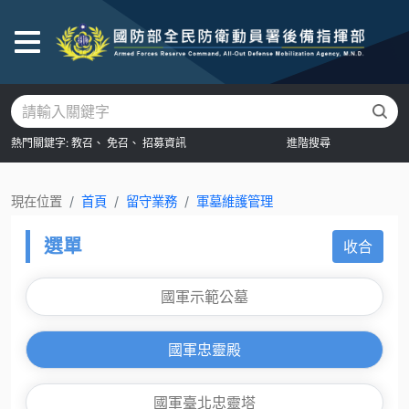
後
熱門關鍵字:
教召、
免召、
招募資訊
進階搜尋
現在位置
首頁
留守業務
軍墓維護管理
選單
收合
國軍示範公墓
國軍忠靈殿
國軍臺北忠靈塔