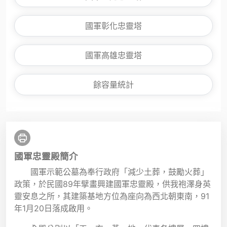
國軍彰化忠靈塔
國軍高雄忠靈塔
餘容量統計
國軍忠靈殿簡介
國軍示範公墓為奉行政府「減少土葬，鼓勵火葬」
政策，於民國89年擘畫興建國軍忠靈殿，供我袍澤身英
靈安息之所，其建築基地方位為座向為西北朝東南，91
年1月20日落成啟用。