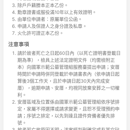
除戶戶籍謄本正本乙份。
勳章證書或服役滿10年以上有效證明。
由單位申請者：原屬單位公函。
申請人及保證人之身分證及私章。
火化許可證正本乙份。
注意事項
請於故者死亡之日起60日內（以死亡證明書登載日
期為準），檢具上述法定證明文件（均需檢附正
本）向國軍示範公墓管理組服務臺提出申請；安厝
時間於申請時併同登載於申請書表內（依申請日起
算後3個工作天，且於申請日起30天內完成安
厝），逾期申請、安厝，均視同放棄安葬之一切權
利。
安厝區域及位置係由國軍示範公墓管理組依序號排
定，家屬不得選擇或請求變更，且恕不受理預約申
請；序號之排定，以先到達且證件齊備者優先排
號。
故者若亡故原因不明、涉案經判刑確定或有其它玷