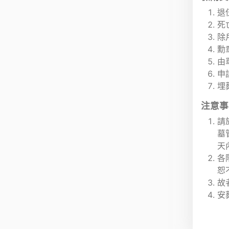
退
死
除
勳
由
申
埋
注意事
請
墓
天
各
恕
故
安