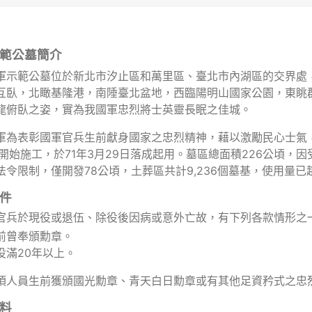
範公墓簡介
軍示範公墓位於新北市汐止區和萬里區、臺北市內湖區的交界處，
互臥，北瞰基隆港，南陲臺北盆地，西臨陽明山國家公園，東眺
龍俯臥之姿，實為我國軍忠烈將士英靈長眠之佳城。
軍為表彰國軍官兵生前獻身國家之忠烈精神，藉以激勵民心士氣，
日開始施工，於71年3月29日落成起用。墓區總面積226公頃
法令限制，僅開發78公頃，土葬區共計9,236個墓基，使用量
件
官兵於現役或退伍、除役後因病或意外亡故，有下列各款情形之
前曾奉頒勳章。
役滿20年以上。
項人員生前獲頒國光勳章、青天白日勳章或有其他足資矜式之忠
料