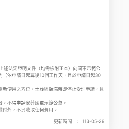
具上述法定證明文件（均需檢附正本）向國軍示範公
（依申請日起算後10個工作天，且於申請日起30
重新使用之穴位。土葬區額滿時即停止受理申請，且
者，不得申請安葬國軍示範公墓。
繳付外，不另收取任何費用。
更新時間 :
113-05-28