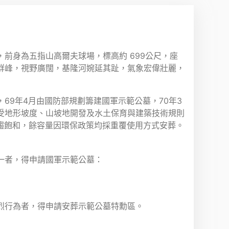
前身為五指山高爾夫球場，標高約 699公尺，座
群峰，視野廣闊，基隆河婉延其趾，氣象宏偉壯麗，
69年4月由國防部規劃籌建國軍示範公墓，70年3
，因受地形坡度、山坡地開發及水土保育與建築技術規則
已趨飽和，餘容量因環保政策均採重覆使用方式安葬。
一者，得申請國軍示範公墓：
烈行為者，得申請安葬示範公墓特勳區。