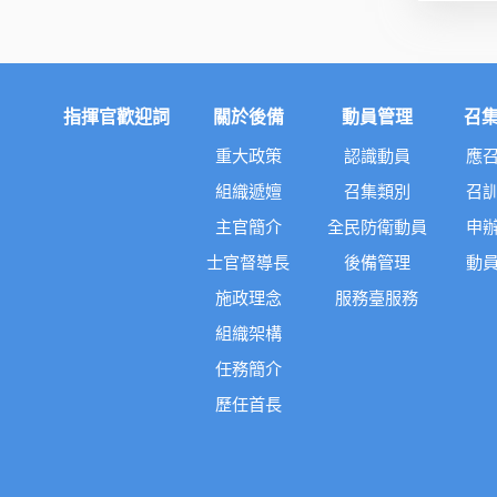
指揮官歡迎詞
關於後備
動員管理
召
重大政策
認識動員
應
組織遞嬗
召集類別
召
主官簡介
全民防衛動員
申
士官督導長
後備管理
動
施政理念
服務臺服務
組織架構
任務簡介
歷任首長