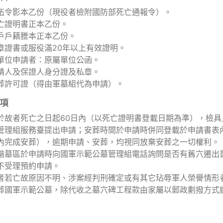
伍令影本乙份（現役者檢附國防部死亡通報令）。
亡證明書正本乙份。
戶戶籍謄本正本乙份。
章證書或服役滿20年以上有效證明。
單位申請者：原屬單位公函。
請人及保證人身分證及私章。
葬許可證（得由軍墓組代為申請）。
項
於故者死亡之日起60日內（以死亡證明書登載日期為準），檢
管理組服務臺提出申請；安葬時間於申請時併同登載於申請書表內
內完成安葬），逾期申請、安葬，均視同放棄安葬之一切權利。
階墓區於申請時向國軍示範公墓管理組電話詢問是否有舊穴遷出
不受理預約申請。
者若亡故原因不明、涉案經判刑確定或有其它玷辱軍人榮譽情形
葬國軍示範公墓，除代收之墓穴碑工程款由家屬以郵政劃撥方式