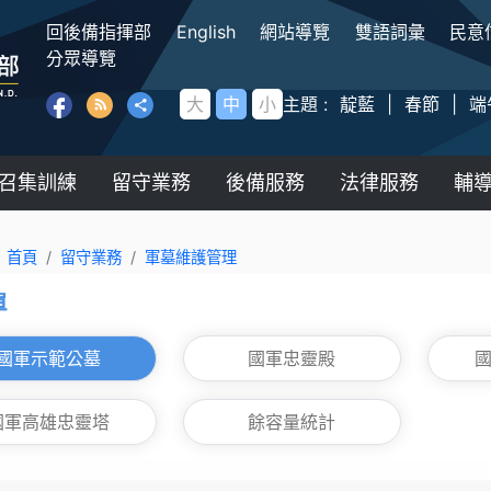
:::
回後備指揮部
English
網站導覽
雙語詞彙
民意
後備指揮部
分眾導覽
大
中
小
主題 :
靛藍
|
春節
|
端
召集訓練
留守業務
後備服務
法律服務
輔
首頁
留守業務
軍墓維護管理
單
國軍示範公墓
國軍忠靈殿
國軍高雄忠靈塔
餘容量統計