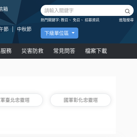
信箱
熱門關鍵字:
教召、
免召、
招募資訊
進階搜尋
午節
|
中秋節
下級單位區
導服務
災害防救
常見問答
檔案下載
國軍臺北忠靈塔
國軍彰化忠靈塔