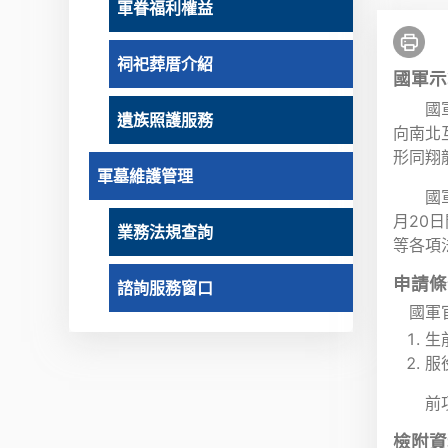
軍眷福利權益
祠祀葬厝介紹
國軍示
國
遺族照護服務
向南北
形同翔
軍墓維護管理
國
月20
業務法規查詢
等各項
申請條
諮詢服務窗口
國軍
生
服
前
檢附資