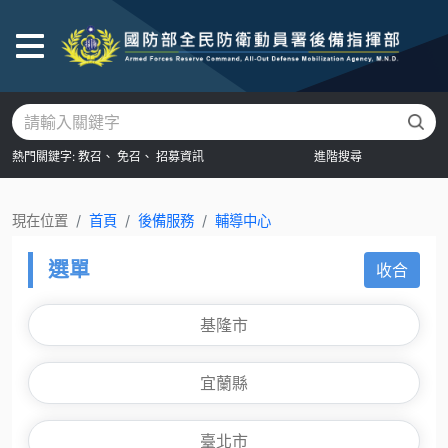
後
熱門關鍵字:
教召、
免召、
招募資訊
進階搜尋
現在位置
首頁
後備服務
輔導中心
選單
收合
基隆市
宜蘭縣
臺北市