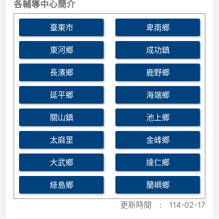
各輔導中心簡介
臺東市
卑南鄉
東河鄉
成功鎮
長濱鄉
鹿野鄉
延平鄉
海端鄉
關山鎮
池上鄉
太麻里
金峰鄉
大武鄉
達仁鄉
綠島鄉
蘭嶼鄉
更新時間 :
114-02-17