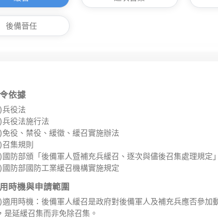
後備晉任
令依據
一)兵役法
二)兵役法施行法
三)免役、禁役、緩徵、緩召實施辦法
四)召集規則
五)國防部頒「後備軍人暨補充兵緩召、逐次與儘後召集處理規定
六)國防部國防工業緩召機構實施規定
用時機與申請範圍
一)適用時機：後備軍人緩召是政府對後備軍人及補充兵應否參加
，是延緩召集而非免除召集。