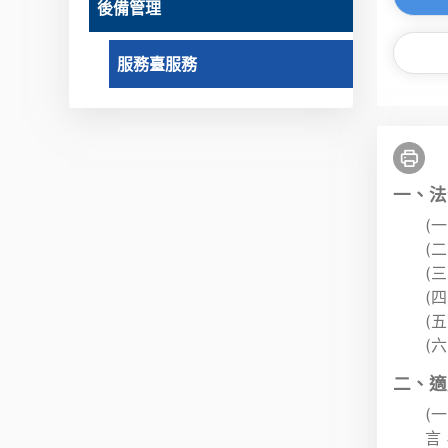
後備管理
服務臺服務
一、法
(
(
(
(
(
(
二、適
(
言