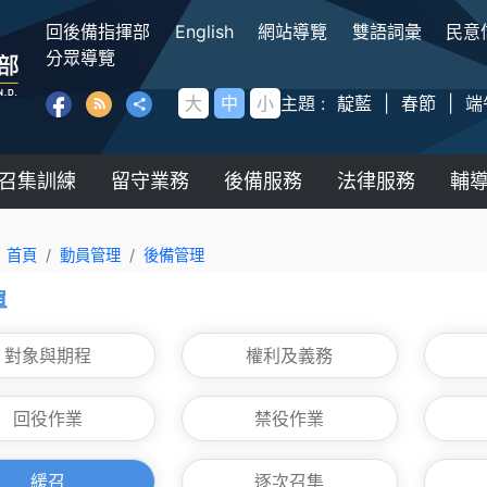
:::
回後備指揮部
English
網站導覽
雙語詞彙
民意
後備指揮部
分眾導覽
大
中
小
主題 :
靛藍
|
春節
|
端
召集訓練
留守業務
後備服務
法律服務
輔
首頁
動員管理
後備管理
單
對象與期程
權利及義務
回役作業
禁役作業
緩召
逐次召集