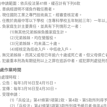
二)申請範圍：依兵役法第41條，緩召計有下列6款
患病經證明不堪負作戰任務者。
現任國防工業之專門技術員工，經審查核定者。
任教於高級中等以下學校（含專科學校五年制前三年）一年以
負家庭生計主要責任，並具有下列情形之一者：
(1)無其他兄弟姊妹負擔家庭生計。
(2)兄弟姊妹，均在營服役。
(3)兄弟姊妹，均未滿二十歲。
(4)經核定為低收入戶、中低收入戶。
無兄弟姊妹，而其父或母已年逾六十歲或死亡者。但父母俱亡
犯最重本刑為有期徒刑以上之罪在追訴中者，或犯罪判處徒刑
處作業時間
一)處理時程：
公告：每年3月16日至4月15日。
宣傳：每年3月16日至4月30日。
受理申請：
(1)「兵役法」第41條第1項第2款、第4款、第5款所列得
(2)「兵役法」第41條第1項第3款所列得予緩召者:每年4月