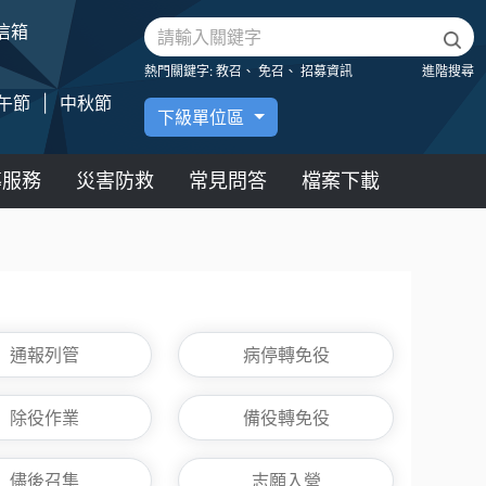
信箱
熱門關鍵字:
教召、
免召、
招募資訊
進階搜尋
午節
|
中秋節
下級單位區
導服務
災害防救
常見問答
檔案下載
通報列管
病停轉免役
除役作業
備役轉免役
儘後召集
志願入營