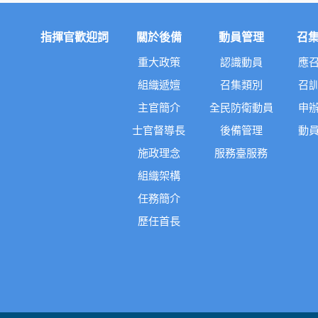
指揮官歡迎詞
關於後備
動員管理
召
重大政策
認識動員
應
組織遞嬗
召集類別
召
主官簡介
全民防衛動員
申
士官督導長
後備管理
動
施政理念
服務臺服務
組織架構
任務簡介
歷任首長