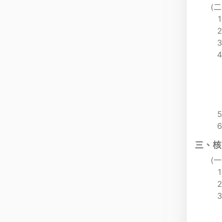
(
三、核
(