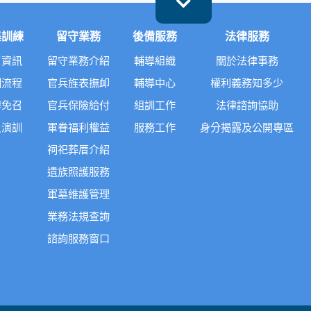
集訓練
留守業務
後備服務
法律服務
召資訊
留守業務介紹
輔導組織
關於法律事務
訓流程
官兵旌表撫卹
輔導中心
權利義務知多少
辦免召
官兵保險給付
組訓工作
法律諮詢協助
員演訓
軍眷福利權益
服務工作
身分揭露及公開專區
祠祀葬厝介紹
遺族照護服務
軍墓維護管理
業務法規查詢
諮詢服務窗口