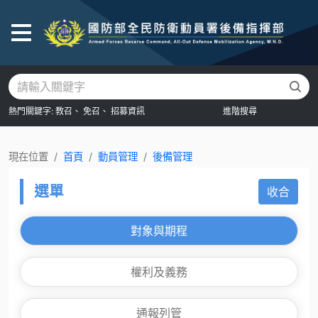
後
熱門關鍵字:
教召、
免召、
招募資訊
進階搜尋
現在位置
首頁
動員管理
後備管理
選單
收合
對象與期程
權利及義務
通報列管