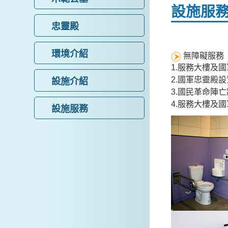
設施服
忠靈殿
環境介紹
無障礙服務
1.服務大樓及
2.國軍忠靈殿
設施介紹
3.國民革命陣
4.服務大樓及
設施服務