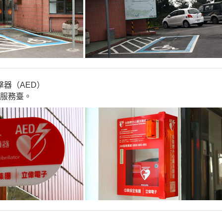
擊器（AED）
樓服務臺。