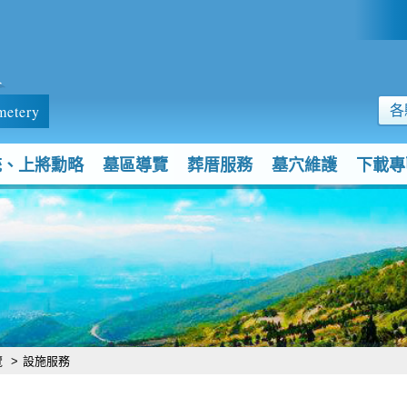
:::
墓
metery
各
統、上將勳略
墓區導覽
葬厝服務
墓穴維護
下載專
覽
>
設施服務