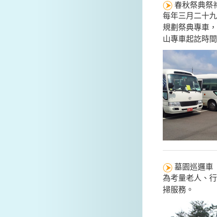
春秋祭典祭
每年三月二十九
規劃祭典專車
山專車起訖時
墓園巡邏車
為考量老人、
掃服務。