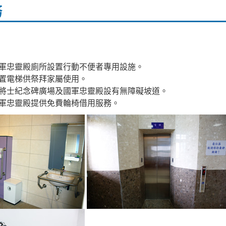
務
國軍忠靈殿廁所設置行動不便者專用設施。
設置電梯供祭拜家屬使用。
亡將士紀念碑廣場及國軍忠靈殿設有無障礙坡道。
國軍忠靈殿提供免費輪椅借用服務。