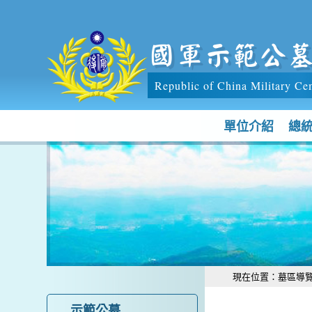
跳到主要內容區塊
國軍示範公
Republic of China Military Ce
單位介紹
總
:::
:::
現在位置：
墓區導
示範公墓