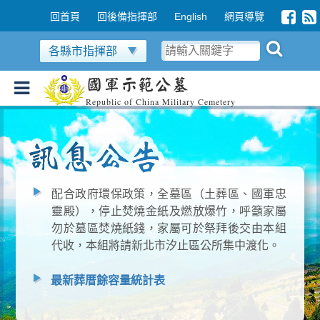
跳到主要內容區塊
:::
回首頁
回後備指揮部
English
網頁導覽
各縣市指揮部
國軍示範公墓
Republic of China Military Cemetery
配合政府環保政策，全墓區（土葬區、國軍忠
靈殿），停止焚燒金紙及燃放爆竹，呼籲家屬
勿於墓區焚燒紙錢，家屬可於祭拜後交由本組
代收，本組將請新北市汐止區公所集中渡化。
最新葬厝餘容量統計表