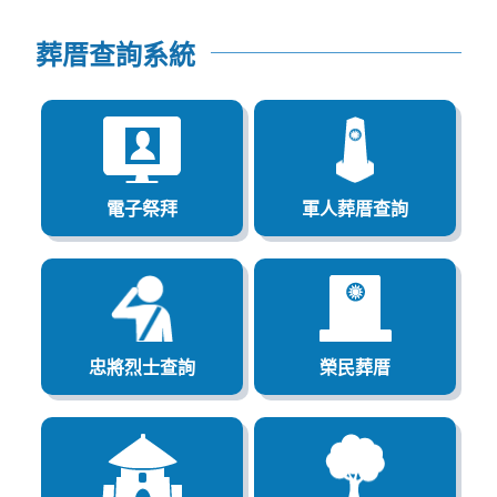
葬厝查詢系統
電子祭拜
軍人葬厝查詢
忠將烈士查詢
榮民葬厝