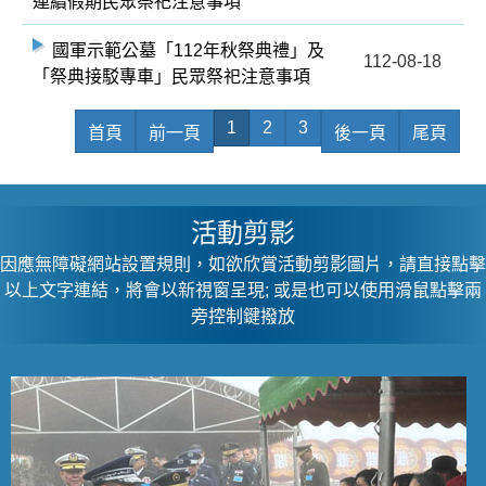
連續假期民眾祭祀注意事項
國軍示範公墓「112年秋祭典禮」及
112-08-18
「祭典接駁專車」民眾祭祀注意事項
1
2
3
首頁
前一頁
後一頁
尾頁
活動剪影
因應無障礙網站設置規則，如欲欣賞活動剪影圖片，請直接點擊
以上文字連結，將會以新視窗呈現; 或是也可以使用滑鼠點擊兩
旁控制鍵撥放