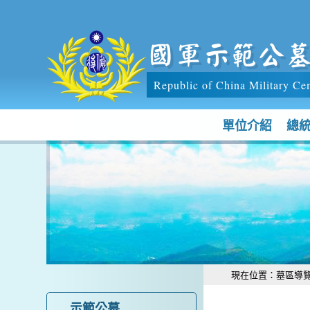
跳到主要內容區塊
國軍示範公
Republic of China Military Ce
單位介紹
總
:::
:::
現在位置：
墓區導
示範公墓