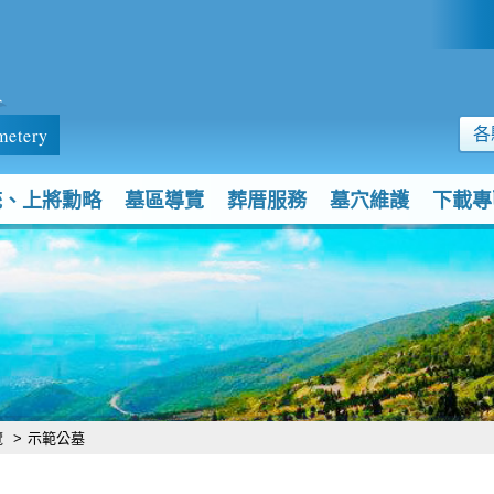
:::
墓
metery
各
統、上將勳略
墓區導覽
葬厝服務
墓穴維護
下載專
覽
>
示範公墓