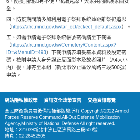
6、防疫期間如有不便，敬請見諒，大家共同維護家園安
全。
四、防疫期間請多加利用電子祭拜系統遠距離祭祀追思
（
https://afrc.mnd.gov.tw/tar_ect/ect/ect_default.aspx
）。
五、如需申請電子祭拜系統帳號密碼請至下載區
（
https://afrc.mnd.gov.tw/Cemetery/Content.aspx?
ID=&MenuID=493
）下載申請表填妥基本資料及設定密
碼，檢附申請人身分證正反面影本及故者照片（A4大小
內）後，郵寄至本組（新北市汐止區汐萬路三段500號）
申請。
:::
網站隱私權政策
資訊安全政策宣告
交通資訊導覽
全民防衛動員署後備指揮部版權所有 Copyright©2022 Armed
Forces Reserve Command,All-Out Defense Mobilization
Agency,Ministry of National Defense All right reserved.
地址：221039新北市汐止區汐萬路三段500號
傳真：02-26452505