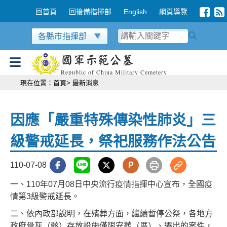
跳到主要內容區塊
:::
回首頁
回後備指揮部
English
網頁導覽
各縣市指揮部
國軍示範公墓
Republic of China Military Cemetery
:::
現在位置：
首頁
> 最新消息
因應「嚴重特殊傳染性肺炎」三
級警戒延長，祭祀服務作法公告
110-07-08
P
一、110年07月08日中央流行疫情指揮中心宣布，全國疫
情第3級警戒延長。
二、依內政部說明，在殯葬方面，繼續暫停公祭，各地方
政府骨灰（骸）存放設施僅限安葬（厝）、遷出的案件，