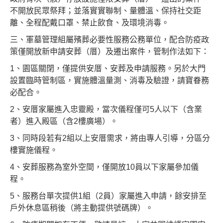
不開放民眾祭拜；並落實實聯制、量體溫、保持社交距
離、全程配戴口罩、禁止飲食、及環境消毒。
三、軍墓管理組屬殯葬必要性服務公務單位，配合防疫政
策僅開放新申請安葬（厝）及遷出案件，管制作法如下：
1、園區關閉，僅提供安厝、安葬及申請服務。另於大門
設置臨時管制區，實施體溫量測、消毒及驗證，請寶眷務
必配合。
2、安厝家屬進入忠靈殿，當次儀程僅可5人以下（含業
者）進入殿區（含2樓廣場）。
3、同時段若有2組以上安厝需求，將由專人引導，分區分
樓實施儀程。
4、安葬服務為室外空間，僅開放10員以下家屬參加儀
程。
5、服務台單次提供1組（2員）家屬進入申請，餘安排至
戶外休息區稍後（將主動提供號碼牌）。