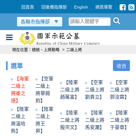
跳到主要內容區塊
:::
回首頁
回後備指揮部
English
網頁導覽
各縣市指揮部
國軍示範公墓
Republic of China Military Cemetery
:::
現在位置：
總統、上將勳略
>
二級上將
選單
收合
【海軍
【空軍
【陸軍
【空軍
【空軍
二級上
二級上
二級上將
二級上將
二級上將
將崔之
將華錫
趙萬富】
劉貴立】
郭汝霖】
道】
鈞】
【陸軍
【陸軍
【陸軍
【陸軍
【陸軍
二級上
二級上
二級上將
二級上將
二級上將
將溫哈
將王
殷宗文】
馬安瀾】
于豪章】
熊】
昇】