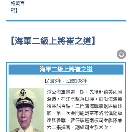
將黃百
韜】
【海軍二級上將崔之道】
海軍二級上將崔之道
民國3年 - 民國108年
道公海軍電雷一期，先後赴德美兩國
深造，在江陰擊落日機，於渤海灣擄
獲匪船百艘，三門灣海戰擊退匪驅逐
艦，第一次金門砲戰密率洛陽漢陽驅
逐艦參戰，曾任驅巡兩棲司令艦隊兼
六二指揮官、副總司令及常次。