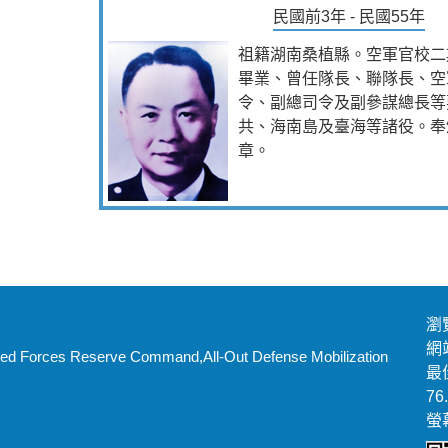
民國前3年 - 民國55年
祖籍湖南桑植縣。空軍官校二
畢業、曾任隊長、聯隊長、空
令、副總司令及副參謀總長等
共、海南島及臺海等諸役。奉
章。
瀏
網站
 Reserve Command,All-Out Defense Mobilization
最佳
76
螢幕