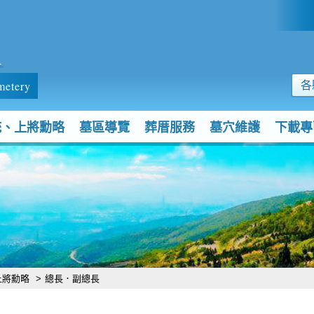
:::
墓
metery
各
統、上將勳略
墓區導覽
葬厝服務
墓穴維護
下載專
上將勳略
>
總長．副總長