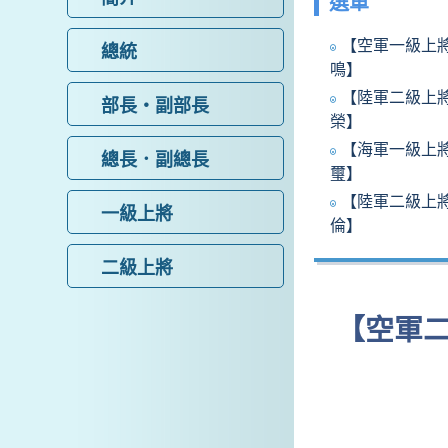
選單
【空軍一級上
總統
鳴】
【陸軍二級上
部長‧副部長
榮】
【海軍一級上
總長．副總長
璽】
【陸軍二級上
一級上將
倫】
二級上將
【空軍