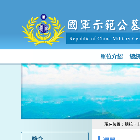
跳到主要內容區塊
國軍示範公
Republic of China Military Ce
單位介紹
總
:::
:::
現在位置：
總統、
簡介