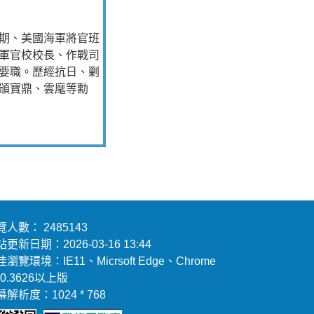
期、美國海軍將官班
軍官校校長、作戰司
要職。歷經抗日、剿
頒寶鼎、雲麾等勳
覽人數： 2485143
更新日期：2026-03-16 13:44
瀏覽環境：IE11、Micrsoft Edge、Chrome
.0.3626以上版
解析度：1024 * 768