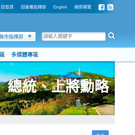
回首頁
回後備指揮部
English
網頁導覽
縣市指揮部
區
多媒體專區
總統、上將勳略