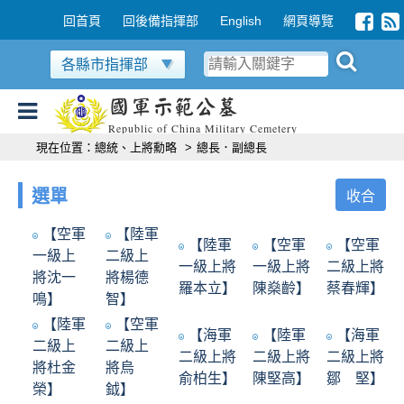
跳到主要內容區塊
:::
回首頁
回後備指揮部
English
網頁導覽
各縣市指揮部
國軍示範公墓
Republic of China Military Cemetery
:::
現在位置：
總統、上將勳略
>
總長．副總長
選單
收合
【空軍
【陸軍
【陸軍
【空軍
【空軍
一級上
二級上
一級上將
一級上將
二級上將
將沈一
將楊德
羅本立】
陳燊齡】
蔡春輝】
鳴】
智】
【陸軍
【空軍
【海軍
【陸軍
【海軍
二級上
二級上
二級上將
二級上將
二級上將
將杜金
將烏
俞柏生】
陳堅高】
鄒 堅】
榮】
鉞】