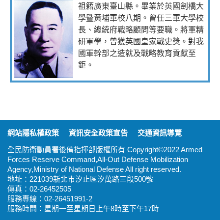
祖籍廣東臺山縣。畢業於英國劍橋大
學暨黃埔軍校八期。曾任三軍大學校
長、總統府戰略顧問等要職。將軍精
研軍學，曾獲英國皇家戰史獎。對我
國軍幹部之造就及戰略教育貢獻至
鉅。
:::
網站隱私權政策
資訊安全政策宣告
交通資訊導覽
全民防衛動員署後備指揮部版權所有 Copyright©2022 Armed
Forces Reserve Command,All-Out Defense Mobilization
Agency,Ministry of National Defense All right reserved.
地址：221039新北市汐止區汐萬路三段500號
傳真：02-26452505
服務專線：02-26451991-2
服務時間：星期一至星期日上午8時至下午17時