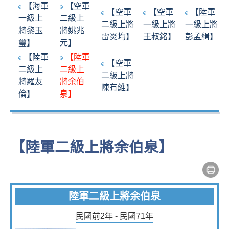
【海軍
【空軍
【空軍
【空軍
【陸軍
一級上
二級上
二級上將
一級上將
一級上將
將黎玉
將姚兆
雷炎均】
王叔銘】
彭孟緝】
璽】
元】
【陸軍
【陸軍
【空軍
二級上
二級上
二級上將
將羅友
將余伯
陳有維】
倫】
泉】
【陸軍二級上將余伯泉】
陸軍二級上將余伯泉
民國前2年 - 民國71年