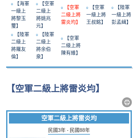
【海軍
【空軍
【空軍
【空軍
【陸軍
一級上
二級上
二級上將
一級上將
一級上將
將黎玉
將姚兆
雷炎均】
王叔銘】
彭孟緝】
璽】
元】
【陸軍
【陸軍
【空軍
二級上
二級上
二級上將
將羅友
將余伯
陳有維】
倫】
泉】
【空軍二級上將雷炎均】
空軍二級上將雷炎均
民國3年 - 民國88年