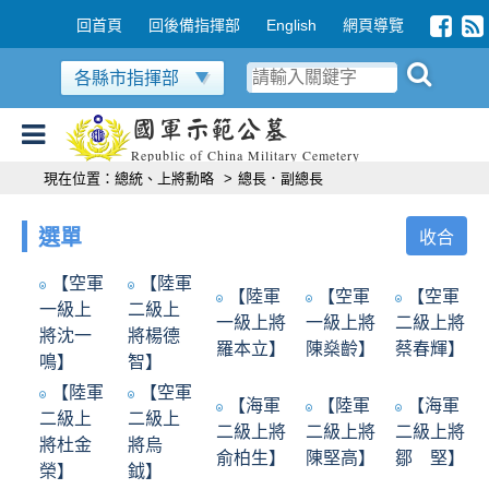
跳到主要內容區塊
:::
回首頁
回後備指揮部
English
網頁導覽
各縣市指揮部
國軍示範公墓
Republic of China Military Cemetery
:::
現在位置：
總統、上將勳略
>
總長．副總長
選單
收合
【空軍
【陸軍
【陸軍
【空軍
【空軍
一級上
二級上
一級上將
一級上將
二級上將
將沈一
將楊德
羅本立】
陳燊齡】
蔡春輝】
鳴】
智】
【陸軍
【空軍
【海軍
【陸軍
【海軍
二級上
二級上
二級上將
二級上將
二級上將
將杜金
將烏
俞柏生】
陳堅高】
鄒 堅】
榮】
鉞】