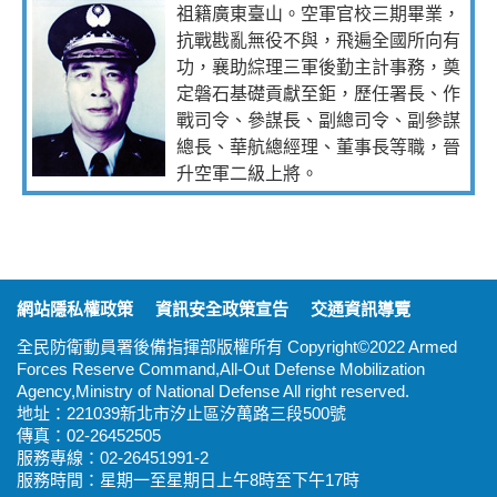
祖籍廣東臺山。空軍官校三期畢業，
抗戰戡亂無役不與，飛遍全國所向有
功，襄助綜理三軍後勤主計事務，奠
定磐石基礎貢獻至鉅，歷任署長、作
戰司令、參謀長、副總司令、副參謀
總長、華航總經理、董事長等職，晉
升空軍二級上將。
:::
網站隱私權政策
資訊安全政策宣告
交通資訊導覽
全民防衛動員署後備指揮部版權所有 Copyright©2022 Armed
Forces Reserve Command,All-Out Defense Mobilization
Agency,Ministry of National Defense All right reserved.
地址：221039新北市汐止區汐萬路三段500號
傳真：02-26452505
服務專線：02-26451991-2
服務時間：星期一至星期日上午8時至下午17時