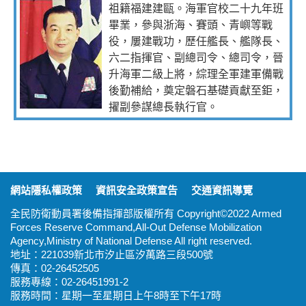
祖籍福建建甌。海軍官校二十九年班
畢業，參與浙海、賽頭、青嶼等戰
役，屢建戰功，歷任艦長、艦隊長、
六二指揮官、副總司令、總司令，晉
升海軍二級上將，綜理全軍建軍備戰
後勤補給，奠定磐石基礎貢獻至鉅，
擢副參謀總長執行官。
:::
網站隱私權政策
資訊安全政策宣告
交通資訊導覽
全民防衛動員署後備指揮部版權所有 Copyright©2022 Armed
Forces Reserve Command,All-Out Defense Mobilization
Agency,Ministry of National Defense All right reserved.
地址：221039新北市汐止區汐萬路三段500號
傳真：02-26452505
服務專線：02-26451991-2
服務時間：星期一至星期日上午8時至下午17時