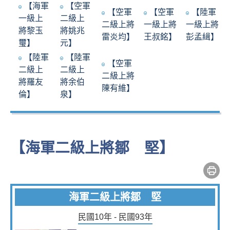
【海軍
【空軍
【空軍
【空軍
【陸軍
一級上
二級上
二級上將
一級上將
一級上將
將黎玉
將姚兆
雷炎均】
王叔銘】
彭孟緝】
璽】
元】
【陸軍
【陸軍
【空軍
二級上
二級上
二級上將
將羅友
將余伯
陳有維】
倫】
泉】
【海軍二級上將鄒 堅】
海軍二級上將鄒 堅
民國10年 - 民國93年