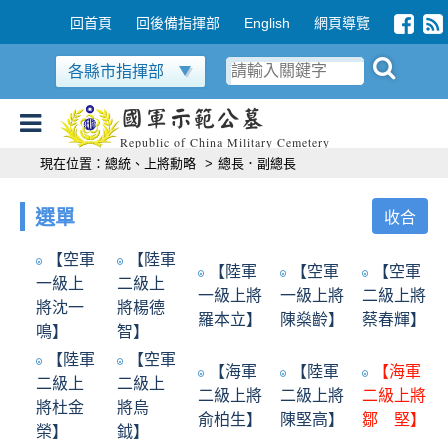
跳到主要內容區塊
:::
回首頁
回後備指揮部
English
網頁導覽
各縣市指揮部
國軍示範公墓
Republic of China Military Cemetery
:::
現在位置：
總統、上將勳略
>
總長．副總長
選單
收合
【空軍
【陸軍
【陸軍
【空軍
【空軍
一級上
二級上
一級上將
一級上將
二級上將
將沈一
將楊德
羅本立】
陳燊齡】
蔡春輝】
鳴】
智】
【陸軍
【空軍
【海軍
【陸軍
【海軍
二級上
二級上
二級上將
二級上將
二級上將
將杜金
將烏
俞柏生】
陳堅高】
鄒 堅】
榮】
鉞】